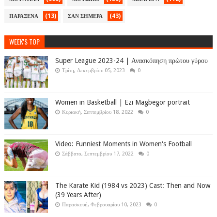
(13)
(43)
ΠΑΡΑΞΕΝΑ
ΣΑΝ ΣΗΜΕΡΑ
WEEK'S TOP
Super League 2023-24 | Ανασκόπηση πρώτου γύρου
Τρίτη, Δεκεμβρίου 05, 2023
0
Women in Basketball | Ezi Magbegor portrait
Κυριακή, Σεπτεμβρίου 18, 2022
0
Video: Funniest Moments in Women's Football
Σάββατο, Σεπτεμβρίου 17, 2022
0
The Karate Kid (1984 vs 2023) Cast: Then and Now
(39 Years After)
Παρασκευή, Φεβρουαρίου 10, 2023
0