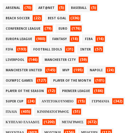
(70)
(5)
(5)
ARSENAL
ART@NET
BASEBALL
(22)
(336)
BEACH SOCCER
BEST GOAL
(79)
(176)
CONFERENCE LEAGUE
EURO
(980)
(18)
(16)
EUROPA LEAGUE
FANTASY
FIBA
(193)
(31)
(57)
FIFA
FOOTBALL IDOLS
INTER
(146)
(59)
LIVERPOOL
MANCHESTER CITY
(145)
(195)
(24)
MANCHESTER UNITED
MVP
NAPOLI
(127)
(101)
OLYMPIC GAMES
PLAYER OF THE MONTH
(12)
(186)
PLAYER OF THE SEASON
PREMIER LEAGUE
(24)
(15)
(342)
SUPER CUP
ΑΝΤΕΤΟΚΟΥΝΜΠΟ
ΓΕΡΜΑΝΙΑ
(405)
(51)
ΙΤΑΛΙΑ
ΚΙΝΗΜΑΤΟΓΡΑΦΟΣ
(1200)
(672)
ΚΥΠΕΛΛΟ ΕΛΛΑΔΟΣ
ΜΕΤΑΓΡΑΦΕΣ
(603)
(156)
(112)
ΜΟΥΝΤΙΑΛ
ΜΟΥΣΙΚΗ
ΜΠΑΓΕΡΝ