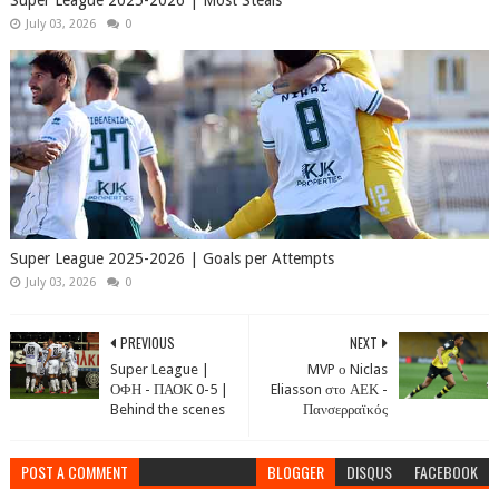
July 03, 2026
0
Super League 2025-2026 | Goals per Attempts
July 03, 2026
0
PREVIOUS
NEXT
Super League |
MVP ο Niclas
ΟΦΗ - ΠΑΟΚ 0-5 |
Eliasson στο ΑΕΚ -
Behind the scenes
Πανσερραϊκός
POST A COMMENT
BLOGGER
DISQUS
FACEBOOK