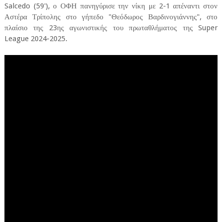
Salcedo (59'), ο ΟΦΗ πανηγύρισε την νίκη με 2-1 απέναντι στον
Αστέρα Τρίπολης στο γήπεδο "Θεόδωρος Βαρδινογιάννης", στο
πλαίσιο της 23ης αγωνιστικής του πρωταθλήματος της Super
League 2024-2025.