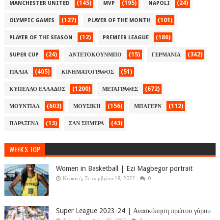
(145)
(195)
(24)
MANCHESTER UNITED
MVP
NAPOLI
(127)
(101)
OLYMPIC GAMES
PLAYER OF THE MONTH
(12)
(186)
PLAYER OF THE SEASON
PREMIER LEAGUE
(24)
(15)
(342)
SUPER CUP
ΑΝΤΕΤΟΚΟΥΝΜΠΟ
ΓΕΡΜΑΝΙΑ
(405)
(51)
ΙΤΑΛΙΑ
ΚΙΝΗΜΑΤΟΓΡΑΦΟΣ
(1200)
(672)
ΚΥΠΕΛΛΟ ΕΛΛΑΔΟΣ
ΜΕΤΑΓΡΑΦΕΣ
(603)
(156)
(112)
ΜΟΥΝΤΙΑΛ
ΜΟΥΣΙΚΗ
ΜΠΑΓΕΡΝ
(13)
(43)
ΠΑΡΑΞΕΝΑ
ΣΑΝ ΣΗΜΕΡΑ
WEEK'S TOP
Women in Basketball | Ezi Magbegor portrait
Κυριακή, Σεπτεμβρίου 18, 2022
0
Super League 2023-24 | Ανασκόπηση πρώτου γύρου