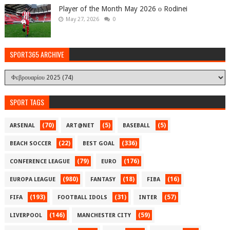
Player of the Month May 2026 ο Rodinei
May 27, 2026
0
SPORT365 ARCHIVE
SPORT TAGS
(70)
(5)
(5)
ARSENAL
ART@NET
BASEBALL
(22)
(336)
BEACH SOCCER
BEST GOAL
(79)
(176)
CONFERENCE LEAGUE
EURO
(980)
(18)
(16)
EUROPA LEAGUE
FANTASY
FIBA
(193)
(31)
(57)
FIFA
FOOTBALL IDOLS
INTER
(146)
(59)
LIVERPOOL
MANCHESTER CITY