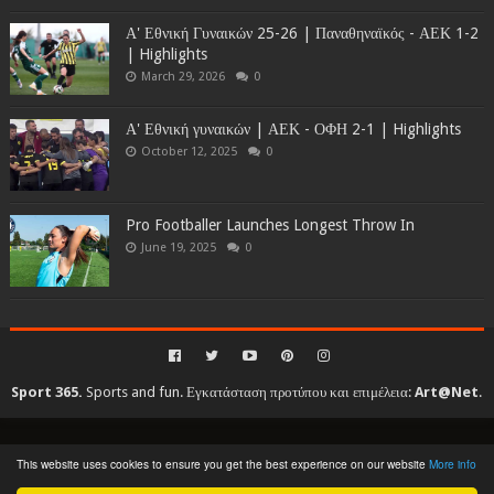
Α' Εθνική Γυναικών 25-26 | Παναθηναϊκός - ΑΕΚ 1-2
| Highlights
March 29, 2026
0
Α' Εθνική γυναικών | ΑΕΚ - ΟΦΗ 2-1 | Highlights
October 12, 2025
0
Pro Footballer Launches Longest Throw In
June 19, 2025
0
Sport 365.
Sports and fun. Εγκατάσταση προτύπου και επιμέλεια:
Art@Net
.
Copyright © 2010-2026. All rights reserved...
This website uses cookies to ensure you get the best experience on our website
More info
Created By
SoraTemplates
| Distributed By
Gooyaabi Templates