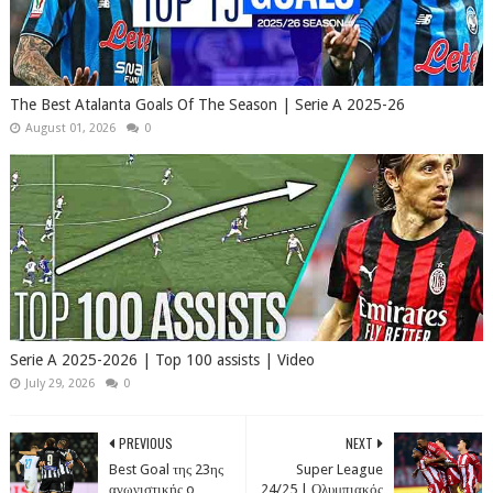
The Best Atalanta Goals Of The Season | Serie A 2025-26
August 01, 2026
0
Serie A 2025-2026 | Top 100 assists | Video
July 29, 2026
0
PREVIOUS
NEXT
Best Goal της 23ης
Super League
αγωνιστικής o
24/25 | Ολυμπιακός