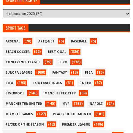
SPORT365 ARCHIVE
SPORT TAGS
(70)
(5)
(5)
ARSENAL
ART@NET
BASEBALL
(22)
(336)
BEACH SOCCER
BEST GOAL
(79)
(176)
CONFERENCE LEAGUE
EURO
(980)
(18)
(16)
EUROPA LEAGUE
FANTASY
FIBA
(193)
(31)
(57)
FIFA
FOOTBALL IDOLS
INTER
(146)
(59)
LIVERPOOL
MANCHESTER CITY
(145)
(195)
(24)
MANCHESTER UNITED
MVP
NAPOLI
(127)
(101)
OLYMPIC GAMES
PLAYER OF THE MONTH
(12)
(186)
PLAYER OF THE SEASON
PREMIER LEAGUE