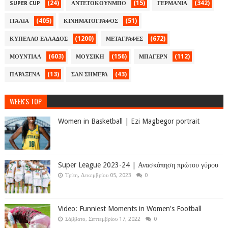
(24)
(15)
(342)
SUPER CUP
ΑΝΤΕΤΟΚΟΥΝΜΠΟ
ΓΕΡΜΑΝΙΑ
(405)
(51)
ΙΤΑΛΙΑ
ΚΙΝΗΜΑΤΟΓΡΑΦΟΣ
(1200)
(672)
ΚΥΠΕΛΛΟ ΕΛΛΑΔΟΣ
ΜΕΤΑΓΡΑΦΕΣ
(603)
(156)
(112)
ΜΟΥΝΤΙΑΛ
ΜΟΥΣΙΚΗ
ΜΠΑΓΕΡΝ
(13)
(43)
ΠΑΡΑΞΕΝΑ
ΣΑΝ ΣΗΜΕΡΑ
WEEK'S TOP
Women in Basketball | Ezi Magbegor portrait
Super League 2023-24 | Ανασκόπηση πρώτου γύρου
Τρίτη, Δεκεμβρίου 05, 2023
0
Video: Funniest Moments in Women's Football
Σάββατο, Σεπτεμβρίου 17, 2022
0