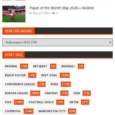
Player of the Month May 2026 ο Rodinei
May 27, 2026
0
SPORT365 ARCHIVE
SPORT TAGS
(70)
(5)
(5)
ARSENAL
ART@NET
BASEBALL
(22)
(336)
BEACH SOCCER
BEST GOAL
(79)
(176)
CONFERENCE LEAGUE
EURO
(980)
(18)
(16)
EUROPA LEAGUE
FANTASY
FIBA
(193)
(31)
(57)
FIFA
FOOTBALL IDOLS
INTER
(146)
(59)
LIVERPOOL
MANCHESTER CITY