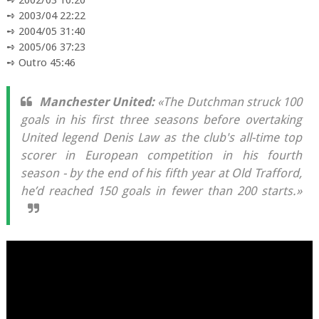
➺ 2002/03 10:20
➺ 2003/04 22:22
➺ 2004/05 31:40
➺ 2005/06 37:23
➺ Outro 45:46
Manchester United:
«The Dutchman struck 100
goals in his first three seasons before overtaking
United legend Denis Law as the club's all-time top
scorer in European competition in his fourth
season - by the end of his fifth year at Old Trafford,
he’d reached 150 goals in fewer than 200 starts.»