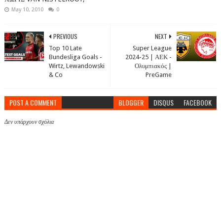
May 10, 2010
0
PREVIOUS
NEXT
Top 10 Late
Super League
Bundesliga Goals -
2024-25 | ΑΕΚ -
Wirtz, Lewandowski
Ολυμπιακός |
& Co
PreGame
POST A COMMENT
BLOGGER
DISQUS
FACEBOOK
Δεν υπάρχουν σχόλια