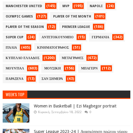
(145)
(195)
(24)
MANCHESTER UNITED
MVP
NAPOLI
(127)
(101)
OLYMPIC GAMES
PLAYER OF THE MONTH
(12)
(186)
PLAYER OF THE SEASON
PREMIER LEAGUE
(24)
(15)
(342)
SUPER CUP
ΑΝΤΕΤΟΚΟΥΝΜΠΟ
ΓΕΡΜΑΝΙΑ
(405)
(51)
ΙΤΑΛΙΑ
ΚΙΝΗΜΑΤΟΓΡΑΦΟΣ
(1200)
(672)
ΚΥΠΕΛΛΟ ΕΛΛΑΔΟΣ
ΜΕΤΑΓΡΑΦΕΣ
(603)
(156)
(112)
ΜΟΥΝΤΙΑΛ
ΜΟΥΣΙΚΗ
ΜΠΑΓΕΡΝ
(13)
(43)
ΠΑΡΑΞΕΝΑ
ΣΑΝ ΣΗΜΕΡΑ
WEEK'S TOP
Women in Basketball | Ezi Magbegor portrait
Κυριακή, Σεπτεμβρίου 18, 2022
0
Super League 2023-24 | Ανασκόπηση πρώτου γύρου