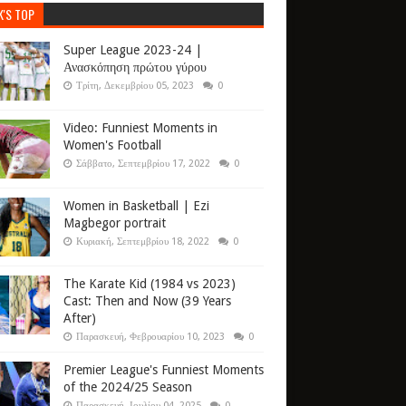
K'S TOP
Super League 2023-24 |
Ανασκόπηση πρώτου γύρου
Τρίτη, Δεκεμβρίου 05, 2023
0
Video: Funniest Moments in
Women's Football
Σάββατο, Σεπτεμβρίου 17, 2022
0
Women in Basketball | Ezi
Magbegor portrait
Κυριακή, Σεπτεμβρίου 18, 2022
0
The Karate Kid (1984 vs 2023)
Cast: Then and Now (39 Years
After)
Παρασκευή, Φεβρουαρίου 10, 2023
0
Premier League's Funniest Moments
of the 2024/25 Season
Παρασκευή, Ιουλίου 04, 2025
0