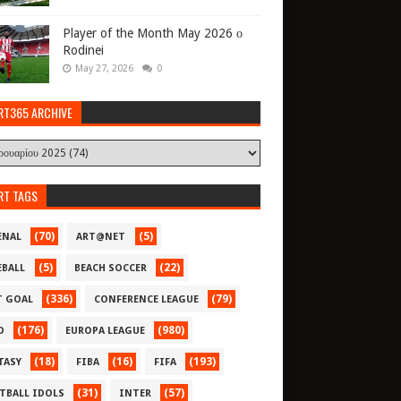
Player of the Month May 2026 ο
Rodinei
May 27, 2026
0
RT365 ARCHIVE
RT TAGS
(70)
(5)
ENAL
ART@NET
(5)
(22)
EBALL
BEACH SOCCER
(336)
(79)
T GOAL
CONFERENCE LEAGUE
(176)
(980)
O
EUROPA LEAGUE
(18)
(16)
(193)
TASY
FIBA
FIFA
(31)
(57)
TBALL IDOLS
INTER