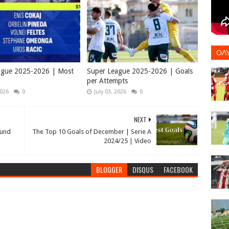
ΟΛ
ague 2025-2026 | Most
Super League 2025-2026 | Goals
per Attempts
2026
0
July 03, 2026
0
NEXT
ound
The Top 10 Goals of December | Serie A
2024/25 | Video
BLOGGER
DISQUS
FACEBOOK