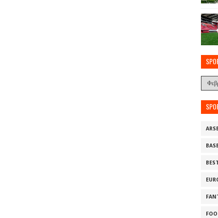
SPO
SPO
ARS
BAS
BES
EUR
FAN
FOO