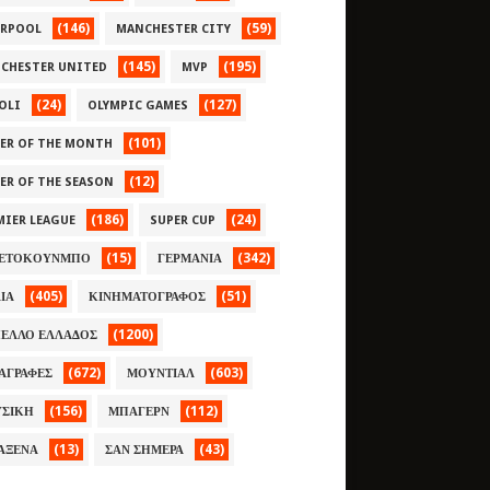
(146)
(59)
ERPOOL
MANCHESTER CITY
(145)
(195)
CHESTER UNITED
MVP
(24)
(127)
OLI
OLYMPIC GAMES
(101)
YER OF THE MONTH
(12)
YER OF THE SEASON
(186)
(24)
MIER LEAGUE
SUPER CUP
(15)
(342)
ΕΤΟΚΟΥΝΜΠΟ
ΓΕΡΜΑΝΙΑ
(405)
(51)
ΛΙΑ
ΚΙΝΗΜΑΤΟΓΡΑΦΟΣ
(1200)
ΕΛΛΟ ΕΛΛΑΔΟΣ
(672)
(603)
ΑΓΡΑΦΕΣ
ΜΟΥΝΤΙΑΛ
(156)
(112)
ΣΙΚΗ
ΜΠΑΓΕΡΝ
(13)
(43)
ΑΞΕΝΑ
ΣΑΝ ΣΗΜΕΡΑ