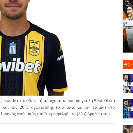
ΡΟΗ
Jesús Morón García) πέτυχε το κορυφαίο γκολ (Best Goal)
 και της 20ής αγωνιστικής (στο ματς με την Λαμία) στο
πανός επιθετικός του Άρη παρέλαβε τα (δύο) βραβεία του...