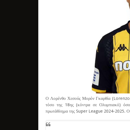
Ο Λορένθο Χεσούς Μορόν Γκαρθία (Lorenzo 
τόσο της 18ης (κόντρα σε Ολυμπιακό) όσο
πρωτάθλημα της Super League 2024-2025. Ο Ισ