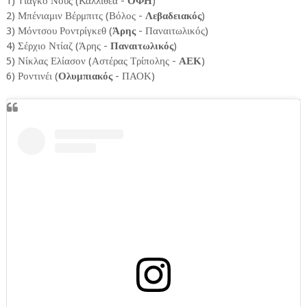
1) Tιάγκο Νους (Καλλιθέα -
ΟΦΗ
)
2) Μπένιαμιν Βέρμπιτς (Βόλος -
Λεβαδειακός
)
3) Μόντσου Ροντρίγκεθ (
Άρης
- Παναιτωλικός)
4) Σέρχιο Ντίαζ (Άρης -
Παναιτωλικός
)
5) Νίκλας Ελίασον (Αστέρας Τρίπολης -
ΑΕΚ
)
6) Ροντινέι (
Ολυμπιακός
- ΠΑΟΚ)