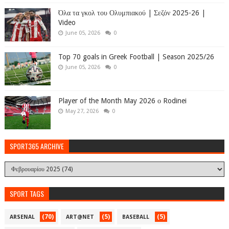
Όλα τα γκολ του Ολυμπιακού | Σεζόν 2025-26 |
Video
June 05, 2026
0
Top 70 goals in Greek Football | Season 2025/26
June 05, 2026
0
Player of the Month May 2026 ο Rodinei
May 27, 2026
0
SPORT365 ARCHIVE
SPORT TAGS
(70)
(5)
(5)
ARSENAL
ART@NET
BASEBALL