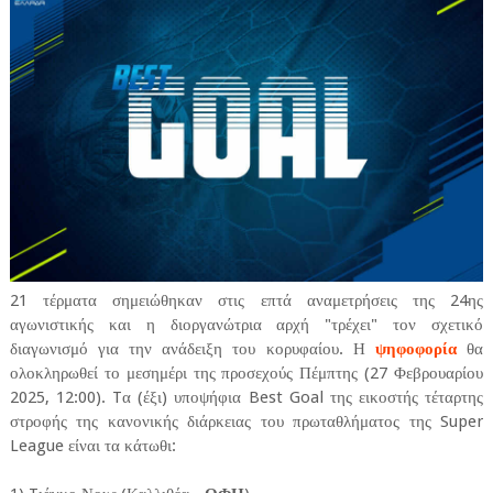
21 τέρματα σημειώθηκαν στις επτά αναμετρήσεις της 24ης
αγωνιστικής και η διοργανώτρια αρχή "τρέχει" τον σχετικό
διαγωνισμό για την ανάδειξη του κορυφαίου. Η
ψηφοφορία
θα
ολοκληρωθεί το μεσημέρι της προσεχούς Πέμπτης (27 Φεβρουαρίου
2025, 12:00). Tα (έξι) υποψήφια Best Goal της εικοστής τέταρτης
στροφής της κανονικής διάρκειας του πρωταθλήματος της Super
League είναι τα κάτωθι: