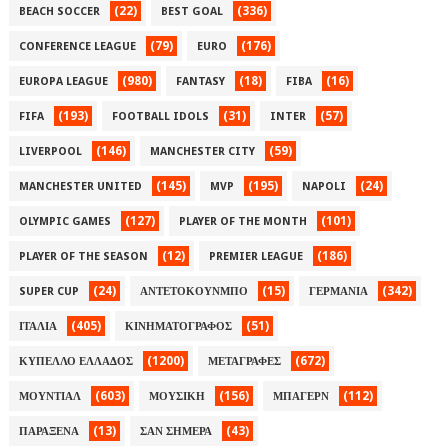
(22)
(336)
BEACH SOCCER
BEST GOAL
(79)
(176)
CONFERENCE LEAGUE
EURO
(980)
(18)
(16)
EUROPA LEAGUE
FANTASY
FIBA
(193)
(31)
(57)
FIFA
FOOTBALL IDOLS
INTER
(146)
(59)
LIVERPOOL
MANCHESTER CITY
(145)
(195)
(24)
MANCHESTER UNITED
MVP
NAPOLI
(127)
(101)
OLYMPIC GAMES
PLAYER OF THE MONTH
(12)
(186)
PLAYER OF THE SEASON
PREMIER LEAGUE
(24)
(15)
(342)
SUPER CUP
ΑΝΤΕΤΟΚΟΥΝΜΠΟ
ΓΕΡΜΑΝΙΑ
(405)
(51)
ΙΤΑΛΙΑ
ΚΙΝΗΜΑΤΟΓΡΑΦΟΣ
(1200)
(672)
ΚΥΠΕΛΛΟ ΕΛΛΑΔΟΣ
ΜΕΤΑΓΡΑΦΕΣ
(603)
(156)
(112)
ΜΟΥΝΤΙΑΛ
ΜΟΥΣΙΚΗ
ΜΠΑΓΕΡΝ
(13)
(43)
ΠΑΡΑΞΕΝΑ
ΣΑΝ ΣΗΜΕΡΑ