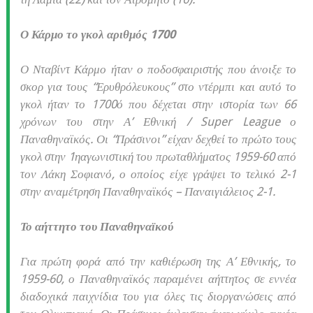
Ο Κάρμο το γκολ αριθμός 1700
Ο Νταβίντ Κάρμο ήταν ο ποδοσφαιριστής που άνοιξε το
σκορ για τους “Ερυθρόλευκους” στο ντέρμπι και αυτό το
γκολ ήταν το 1700ό που δέχεται στην ιστορία των 66
χρόνων του στην Α’ Εθνική / Super League ο
Παναθηναϊκός. Οι “Πράσινοι” είχαν δεχθεί το πρώτο τους
γκολ στην 1ηαγωνιστική του πρωταθλήματος 1959-60 από
τον Λάκη Σοφιανό, ο οποίος είχε γράψει το τελικό 2-1
στην αναμέτρηση Παναθηναϊκός – Παναιγιάλειος 2-1.
Το αήττητο του Παναθηναϊκού
Για πρώτη φορά από την καθιέρωση της Α’ Εθνικής, το
1959-60, ο Παναθηναϊκός παραμένει αήττητος σε εννέα
διαδοχικά παιχνίδια του για όλες τις διοργανώσεις από