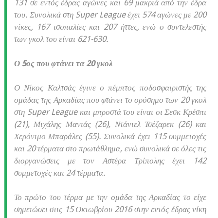
131 σε εντός έδρας αγώνες και 69 μακριά από την έδρα
του. Συνολικά στη Super League έχει 574 αγώνες με 200
νίκες, 167 ισοπαλίες και 207 ήττες, ενώ ο συντελεστής
των γκολ του είναι 621-630.
Ο 5ος που φτάνει τα 20 γκολ
Ο Νίκος Καλτσάς έγινε ο πέμπτος ποδοσφαιριστής της
ομάδας της Αρκαδίας που φτάνει το ορόσημο των 20 γκολ
στη Super League και μπροστά του είναι οι Σεσκ Κρέσπι
(21), Μιχάλης Μανιάς (26), Ντάνιελ Τσέζαρεκ (26) και
Χερόνιμο Μπαράλες (55). Συνολικά έχει 115 συμμετοχές
και 20 τέρματα στο πρωτάθλημα, ενώ συνολικά σε όλες τις
διοργανώσεις με τον Αστέρα Τρίπολης έχει 142
συμμετοχές και 24 τέρματα.
Το πρώτο του τέρμα με την ομάδα της Αρκαδίας το είχε
σημειώσει στις 15 Οκτωβρίου 2016 στην εντός έδρας νίκη