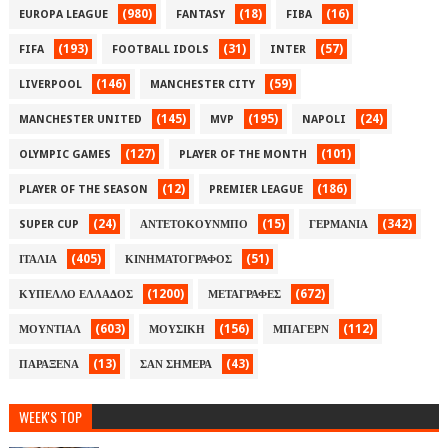
(980)
(18)
(16)
EUROPA LEAGUE
FANTASY
FIBA
(193)
(31)
(57)
FIFA
FOOTBALL IDOLS
INTER
(146)
(59)
LIVERPOOL
MANCHESTER CITY
(145)
(195)
(24)
MANCHESTER UNITED
MVP
NAPOLI
(127)
(101)
OLYMPIC GAMES
PLAYER OF THE MONTH
(12)
(186)
PLAYER OF THE SEASON
PREMIER LEAGUE
(24)
(15)
(342)
SUPER CUP
ΑΝΤΕΤΟΚΟΥΝΜΠΟ
ΓΕΡΜΑΝΙΑ
(405)
(51)
ΙΤΑΛΙΑ
ΚΙΝΗΜΑΤΟΓΡΑΦΟΣ
(1200)
(672)
ΚΥΠΕΛΛΟ ΕΛΛΑΔΟΣ
ΜΕΤΑΓΡΑΦΕΣ
(603)
(156)
(112)
ΜΟΥΝΤΙΑΛ
ΜΟΥΣΙΚΗ
ΜΠΑΓΕΡΝ
(13)
(43)
ΠΑΡΑΞΕΝΑ
ΣΑΝ ΣΗΜΕΡΑ
WEEK'S TOP