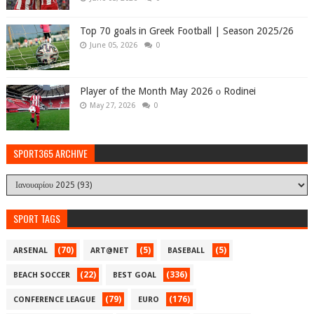
Top 70 goals in Greek Football | Season 2025/26
June 05, 2026
0
Player of the Month May 2026 ο Rodinei
May 27, 2026
0
SPORT365 ARCHIVE
SPORT TAGS
(70)
(5)
(5)
ARSENAL
ART@NET
BASEBALL
(22)
(336)
BEACH SOCCER
BEST GOAL
(79)
(176)
CONFERENCE LEAGUE
EURO