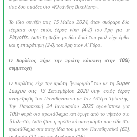
στις δύο ομάδες στο «Κλεάνθης Βικελίδης».
Το ίδιο συνέβη στις 15 Μαΐου 2024, όταν σκόραρε δύο
τέρματα στην εκτός έδρας νίκη (4-2) του Άρη για τα
Playoffs. Αυτή τη σεζόν με δύο δικά του γκολ είχε έρθει
και η επικράτηση (2-0) του Άρη στον Α’ Γύρο.
Ο Καρλίτος πήρε την πρώτη κόκκινη στην 100ή
συμμετοχή
Ο Καρλίτος είχε την πρώτη “γνωριμία” του με τη Super
League στις 13 Σεπτεμβρίου 2020 στην εκτός έδρας
αναμέτρηση του Παναθηναϊκού με τον Αστέρα Τρίπολης.
Την Παρασκευή 24 Ιανουαρίου 2025 αγωνίστηκε για
100η φορά στο πρωτάθλημα και έφυγε από το γήπεδο στο
51ολεπτό. Αυτή ήταν η πρώτη κόκκινη κάρτα που είδε στο
πρωτάθλημα στα παιχνίδια του με τον Παναθηναϊκό (62),
τη Λαμία (22) και τον Ατρόμητο (16).