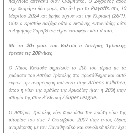
παιχνίδια απέναντι στον Ολυμπιακό. Ο 24χρονος άσος
είχε σκοράρει δύο φορές στο 3-1 για τα Playoffs, στις 10
Μαρτίου 2024 και βρήκε δίχτυα και την Κυριακή (26/1).
Ούτε ο Κριστόφ Βαζέχα ούτε ο Αντώνης Αντωνιάδης ούτε
ο Δημήτρης Σαραβάκος είχαν καταφέρει κάτι τέτοιο.
Με το 20ό γκολ του Καλτσά ο Αστέρας Τρίπολης
έφτασε τις 200 νίκες
Ο Νίκος Καλτσάς σημείωσε το 20ό του τέρμα με τα
χρώματα του Αστέρα Τρίπολης στο πρωτάθλημα και αυτό
έκρινε την αναμέτρηση απέναντι στην Athens Kallithea,
όπου η νίκη της ομάδας της Αρκαδίας ήταν η 200ή στην
ιστορία της στην A’ Εθνική / Super League.
Ο Αστέρας Τρίπολης είχε σημειώσει την πρώτη νίκη της
ιστορίας του στις 7 Οκτωβρίου 2007 στην εντός έδρας
αναμέτρηση με τον Παναθηναϊκό και συνολικά πλέον έχει