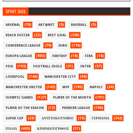
SPORT TAGS
(70)
(5)
(5)
ARSENAL
ART@NET
BASEBALL
(22)
(336)
BEACH SOCCER
BEST GOAL
(79)
(176)
CONFERENCE LEAGUE
EURO
(980)
(18)
(16)
EUROPA LEAGUE
FANTASY
FIBA
(193)
(31)
(57)
FIFA
FOOTBALL IDOLS
INTER
(146)
(59)
LIVERPOOL
MANCHESTER CITY
(145)
(195)
(24)
MANCHESTER UNITED
MVP
NAPOLI
(127)
(101)
OLYMPIC GAMES
PLAYER OF THE MONTH
(12)
(186)
PLAYER OF THE SEASON
PREMIER LEAGUE
(24)
(15)
(342)
SUPER CUP
ΑΝΤΕΤΟΚΟΥΝΜΠΟ
ΓΕΡΜΑΝΙΑ
(405)
(51)
ΙΤΑΛΙΑ
ΚΙΝΗΜΑΤΟΓΡΑΦΟΣ