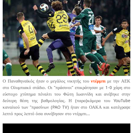
Ο Παναθηναϊκός ήταν ο μεγάλος νικητής του
ντέρμπι
με την ΑΕΚ
στο Ολυμπιακό στάδιο. Οι "πράσινοι" επικράτησαν με 1-0 χάρη στο
εύστοχο χτύπημα πέναλτι του Φώτη Ιωαννίδη και ανέβηκε στην
δεύτερη θέση της βαθμολογίας. Η (παρα)κάμερα του YouTube
καναλιού των "πρασίνων (PAO TV) ήταν στο ΟΑΚΑ και κατέγραψε
λεπτό προς λεπτό όσα συνέβησαν στο ντέρμπι...