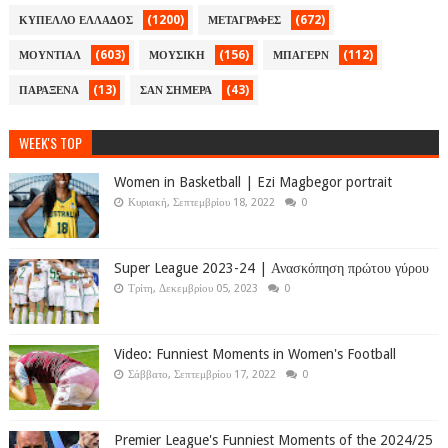
(1200)
(672)
ΚΥΠΕΛΛΟ ΕΛΛΑΔΟΣ
ΜΕΤΑΓΡΑΦΕΣ
(603)
(156)
(112)
ΜΟΥΝΤΙΑΛ
ΜΟΥΣΙΚΗ
ΜΠΑΓΕΡΝ
(13)
(43)
ΠΑΡΑΞΕΝΑ
ΣΑΝ ΣΗΜΕΡΑ
WEEK'S TOP
Women in Basketball | Ezi Magbegor portrait
Κυριακή, Σεπτεμβρίου 18, 2022
0
Super League 2023-24 | Ανασκόπηση πρώτου γύρου
Τρίτη, Δεκεμβρίου 05, 2023
0
Video: Funniest Moments in Women's Football
Σάββατο, Σεπτεμβρίου 17, 2022
0
Premier League's Funniest Moments of the 2024/25