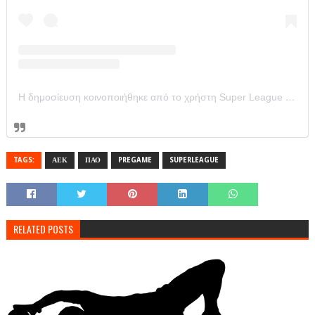
Η δημοσίευση κοινοποιήθηκε από το χρήστη Super League Greece (@super_league_gr)
TAGS:
ΑΕΚ
ΠΑΟ
PREGAME
SUPERLEAGUE
RELATED POSTS