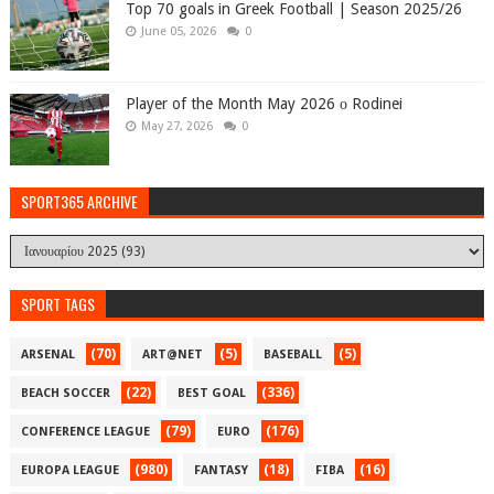
Top 70 goals in Greek Football | Season 2025/26
June 05, 2026
0
Player of the Month May 2026 ο Rodinei
May 27, 2026
0
SPORT365 ARCHIVE
SPORT TAGS
(70)
(5)
(5)
ARSENAL
ART@NET
BASEBALL
(22)
(336)
BEACH SOCCER
BEST GOAL
(79)
(176)
CONFERENCE LEAGUE
EURO
(980)
(18)
(16)
EUROPA LEAGUE
FANTASY
FIBA