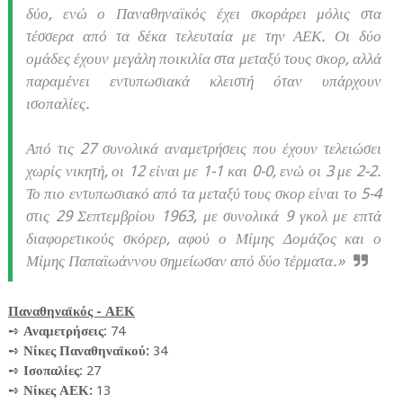
δύο, ενώ ο Παναθηναϊκός έχει σκοράρει μόλις στα
τέσσερα από τα δέκα τελευταία με την ΑΕΚ. Οι δύο
ομάδες έχουν μεγάλη ποικιλία στα μεταξύ τους σκορ, αλλά
παραμένει εντυπωσιακά κλειστή όταν υπάρχουν
ισοπαλίες.
Από τις 27 συνολικά αναμετρήσεις που έχουν τελειώσει
χωρίς νικητή, οι 12 είναι με 1-1 και 0-0, ενώ οι 3 με 2-2.
Το πιο εντυπωσιακό από τα μεταξύ τους σκορ είναι το 5-4
στις 29 Σεπτεμβρίου 1963, με συνολικά 9 γκολ με επτά
διαφορετικούς σκόρερ, αφού ο Μίμης Δομάζος και ο
Μίμης Παπαϊωάννου σημείωσαν από δύο τέρματα.»
Παναθηναϊκός - ΑΕΚ
➺
Αναμετρήσεις
: 74
➺
Νίκες Παναθηναϊκού:
34
➺
Ισοπαλίες
: 27
➺
Νίκες ΑΕΚ:
13