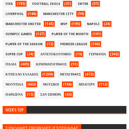
(193)
(31)
(57)
FIFA
FOOTBALL IDOLS
INTER
(146)
(59)
LIVERPOOL
MANCHESTER CITY
(145)
(195)
(24)
MANCHESTER UNITED
MVP
NAPOLI
(127)
(101)
OLYMPIC GAMES
PLAYER OF THE MONTH
(12)
(186)
PLAYER OF THE SEASON
PREMIER LEAGUE
(24)
(15)
(342)
SUPER CUP
ΑΝΤΕΤΟΚΟΥΝΜΠΟ
ΓΕΡΜΑΝΙΑ
(405)
(51)
ΙΤΑΛΙΑ
ΚΙΝΗΜΑΤΟΓΡΑΦΟΣ
(1200)
(672)
ΚΥΠΕΛΛΟ ΕΛΛΑΔΟΣ
ΜΕΤΑΓΡΑΦΕΣ
(603)
(156)
(112)
ΜΟΥΝΤΙΑΛ
ΜΟΥΣΙΚΗ
ΜΠΑΓΕΡΝ
(13)
(43)
ΠΑΡΑΞΕΝΑ
ΣΑΝ ΣΗΜΕΡΑ
WEEK'S TOP
ΣΥΝΟΛΙΚΕΣ ΠΡΟΒΟΛΕΣ ΙΣΤΟΣΕΛΙΔΑΣ