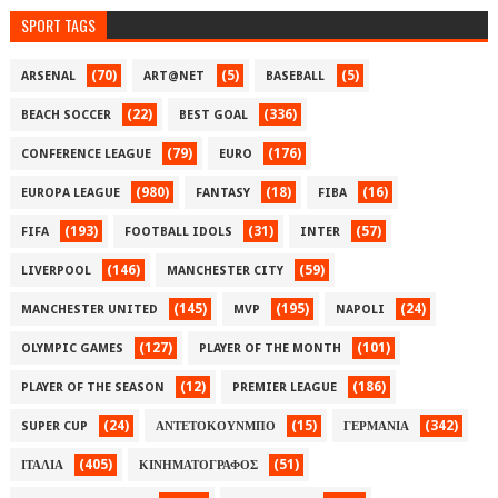
SPORT TAGS
(70)
(5)
(5)
ARSENAL
ART@NET
BASEBALL
(22)
(336)
BEACH SOCCER
BEST GOAL
(79)
(176)
CONFERENCE LEAGUE
EURO
(980)
(18)
(16)
EUROPA LEAGUE
FANTASY
FIBA
(193)
(31)
(57)
FIFA
FOOTBALL IDOLS
INTER
(146)
(59)
LIVERPOOL
MANCHESTER CITY
(145)
(195)
(24)
MANCHESTER UNITED
MVP
NAPOLI
(127)
(101)
OLYMPIC GAMES
PLAYER OF THE MONTH
(12)
(186)
PLAYER OF THE SEASON
PREMIER LEAGUE
(24)
(15)
(342)
SUPER CUP
ΑΝΤΕΤΟΚΟΥΝΜΠΟ
ΓΕΡΜΑΝΙΑ
(405)
(51)
ΙΤΑΛΙΑ
ΚΙΝΗΜΑΤΟΓΡΑΦΟΣ