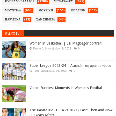
(1200)
(672)
ΚΥΠΕΛΛΟ ΕΛΛΑΔΟΣ
ΜΕΤΑΓΡΑΦΕΣ
(603)
(156)
(112)
ΜΟΥΝΤΙΑΛ
ΜΟΥΣΙΚΗ
ΜΠΑΓΕΡΝ
(13)
(43)
ΠΑΡΑΞΕΝΑ
ΣΑΝ ΣΗΜΕΡΑ
WEEK'S TOP
Women in Basketball | Ezi Magbegor portrait
Κυριακή, Σεπτεμβρίου 18, 2022
0
Super League 2023-24 | Ανασκόπηση πρώτου γύρου
Τρίτη, Δεκεμβρίου 05, 2023
0
Video: Funniest Moments in Women's Football
The Karate Kid (1984 vs 2023) Cast: Then and Now
(39 Years After)