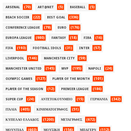
(70)
(5)
(5)
ARSENAL
ART@NET
BASEBALL
(22)
(336)
BEACH SOCCER
BEST GOAL
(79)
(176)
CONFERENCE LEAGUE
EURO
(980)
(18)
(16)
EUROPA LEAGUE
FANTASY
FIBA
(193)
(31)
(57)
FIFA
FOOTBALL IDOLS
INTER
(146)
(59)
LIVERPOOL
MANCHESTER CITY
(145)
(195)
(24)
MANCHESTER UNITED
MVP
NAPOLI
(127)
(101)
OLYMPIC GAMES
PLAYER OF THE MONTH
(12)
(186)
PLAYER OF THE SEASON
PREMIER LEAGUE
(24)
(15)
(342)
SUPER CUP
ΑΝΤΕΤΟΚΟΥΝΜΠΟ
ΓΕΡΜΑΝΙΑ
(405)
(51)
ΙΤΑΛΙΑ
ΚΙΝΗΜΑΤΟΓΡΑΦΟΣ
(1200)
(672)
ΚΥΠΕΛΛΟ ΕΛΛΑΔΟΣ
ΜΕΤΑΓΡΑΦΕΣ
(603)
(156)
(112)
ΜΟΥΝΤΙΑΛ
ΜΟΥΣΙΚΗ
ΜΠΑΓΕΡΝ