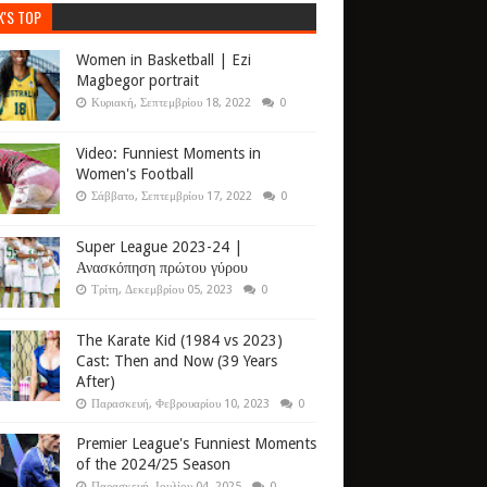
K'S TOP
Women in Basketball | Ezi
Magbegor portrait
Κυριακή, Σεπτεμβρίου 18, 2022
0
Video: Funniest Moments in
Women's Football
Σάββατο, Σεπτεμβρίου 17, 2022
0
Super League 2023-24 |
Ανασκόπηση πρώτου γύρου
Τρίτη, Δεκεμβρίου 05, 2023
0
The Karate Kid (1984 vs 2023)
Cast: Then and Now (39 Years
After)
Παρασκευή, Φεβρουαρίου 10, 2023
0
Premier League's Funniest Moments
of the 2024/25 Season
Παρασκευή, Ιουλίου 04, 2025
0