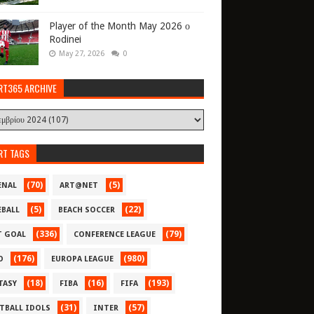
Player of the Month May 2026 ο
Rodinei
May 27, 2026
0
RT365 ARCHIVE
RT TAGS
(70)
(5)
ENAL
ART@NET
(5)
(22)
EBALL
BEACH SOCCER
(336)
(79)
T GOAL
CONFERENCE LEAGUE
(176)
(980)
O
EUROPA LEAGUE
(18)
(16)
(193)
TASY
FIBA
FIFA
(31)
(57)
TBALL IDOLS
INTER