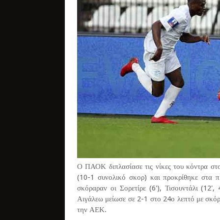
Ο ΠΑΟΚ διπλασίασε τις νίκες του κόντρα στ
(10-1 συνολικό σκορ) και προκρίθηκε στα π
σκόραραν οι Σορετίρε (6'), Τισουντάλι (12', 4
Αιγάλεω μείωσε σε 2-1 στο 24ο λεπτό με σκό
την ΑΕΚ.