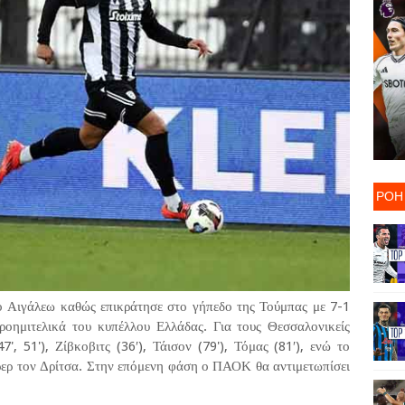
ΡΟΗ
ο Αιγάλεω καθώς επικράτησε στο γήπεδο της Τούμπας με 7-1
ροημιτελικά του κυπέλλου Ελλάδας. Για τους Θεσσαλονικείς
7', 51'), Ζίβκοβιτς (36′), Τάισον (79'), Τόμας (81′), ενώ το
ρερ τον Δρίτσα. Στην επόμενη φάση ο ΠΑΟΚ θα αντιμετωπίσει