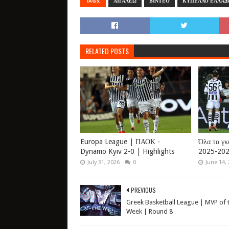
TAGS:
ΑΙΓΑΛΕΩ
ΒΙΝΤΕΟ
ΚΥΠΕΛΛΟ ΕΛΛΑΔ
RELATED POSTS
Europa League | ΠΑΟΚ -
Όλα τα γκ
Dynamo Kyiv 2-0 | Highlights
2025-202
July 31, 2026
0
June 14,
PREVIOUS
Greek Basketball League | MVP of 
Week | Round 8