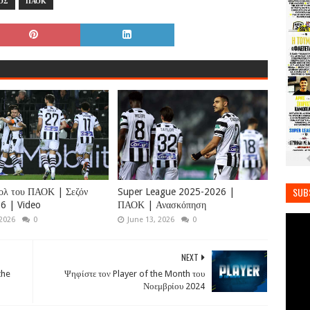
ΟΣ
ΠΑΟΚ
SUB
ολ του ΠΑΟΚ | Σεζόν
Super League 2025-2026 |
6 | Video
ΠΑΟΚ | Ανασκόπηση
 2026
0
June 13, 2026
0
NEXT
the
Ψηφίστε τον Player of the Month του
Νοεμβρίου 2024