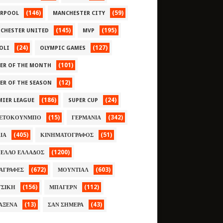
(146)
(59)
ERPOOL
MANCHESTER CITY
(145)
(195)
CHESTER UNITED
MVP
(24)
(127)
OLI
OLYMPIC GAMES
(101)
YER OF THE MONTH
(12)
YER OF THE SEASON
(186)
(24)
MIER LEAGUE
SUPER CUP
(15)
(342)
ΕΤΟΚΟΥΝΜΠΟ
ΓΕΡΜΑΝΙΑ
(405)
(51)
ΛΙΑ
ΚΙΝΗΜΑΤΟΓΡΑΦΟΣ
(1200)
ΕΛΛΟ ΕΛΛΑΔΟΣ
(672)
(603)
ΑΓΡΑΦΕΣ
ΜΟΥΝΤΙΑΛ
(156)
(112)
ΣΙΚΗ
ΜΠΑΓΕΡΝ
(13)
(43)
ΑΞΕΝΑ
ΣΑΝ ΣΗΜΕΡΑ