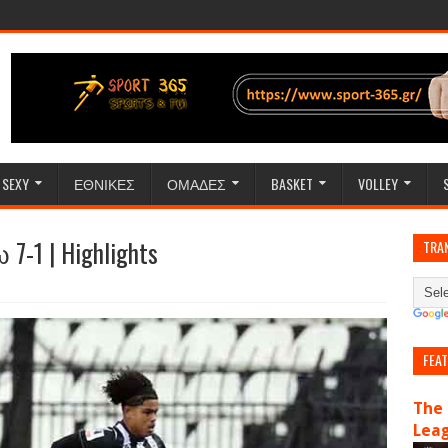
SEXY
ΕΘΝΙΚΕΣ
ΟΜΑΔΕΣ
BASKET
VOLLEY
-1 | Highlights
TRA
FEA
The 
Lea