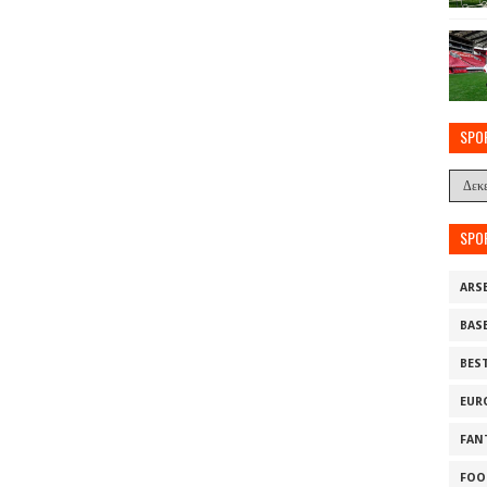
SPO
SPO
ARS
BAS
BES
EUR
FAN
FOO