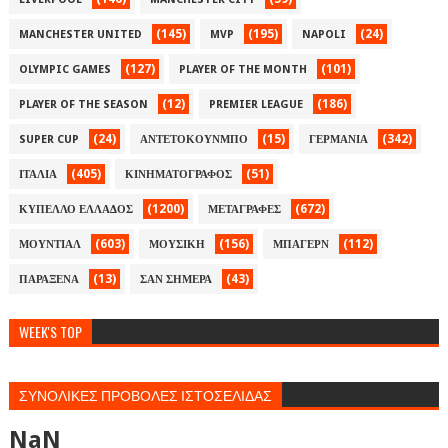
(145)
(195)
(24)
MANCHESTER UNITED
MVP
NAPOLI
(127)
(101)
OLYMPIC GAMES
PLAYER OF THE MONTH
(12)
(186)
PLAYER OF THE SEASON
PREMIER LEAGUE
(24)
(15)
(342)
SUPER CUP
ΑΝΤΕΤΟΚΟΥΝΜΠΟ
ΓΕΡΜΑΝΙΑ
(405)
(51)
ΙΤΑΛΙΑ
ΚΙΝΗΜΑΤΟΓΡΑΦΟΣ
(1200)
(672)
ΚΥΠΕΛΛΟ ΕΛΛΑΔΟΣ
ΜΕΤΑΓΡΑΦΕΣ
(603)
(156)
(112)
ΜΟΥΝΤΙΑΛ
ΜΟΥΣΙΚΗ
ΜΠΑΓΕΡΝ
(13)
(43)
ΠΑΡΑΞΕΝΑ
ΣΑΝ ΣΗΜΕΡΑ
WEEK'S TOP
ΣΥΝΟΛΙΚΕΣ ΠΡΟΒΟΛΕΣ ΙΣΤΟΣΕΛΙΔΑΣ
NaN