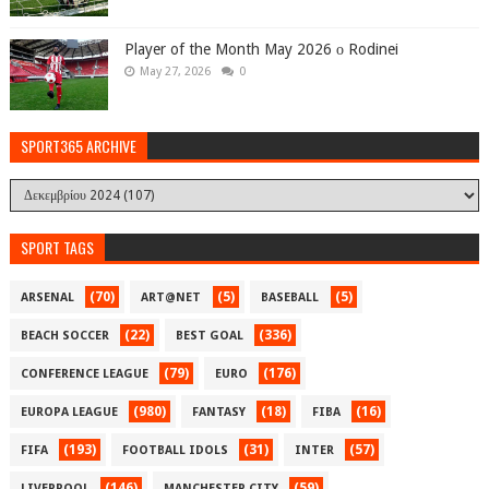
Player of the Month May 2026 ο Rodinei
May 27, 2026
0
SPORT365 ARCHIVE
SPORT TAGS
(70)
(5)
(5)
ARSENAL
ART@NET
BASEBALL
(22)
(336)
BEACH SOCCER
BEST GOAL
(79)
(176)
CONFERENCE LEAGUE
EURO
(980)
(18)
(16)
EUROPA LEAGUE
FANTASY
FIBA
(193)
(31)
(57)
FIFA
FOOTBALL IDOLS
INTER
(146)
(59)
LIVERPOOL
MANCHESTER CITY