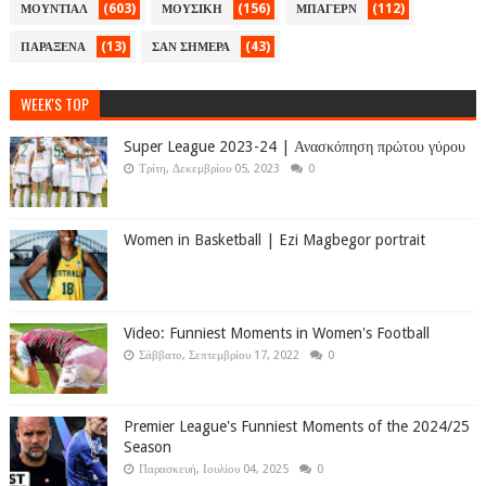
(603)
(156)
(112)
ΜΟΥΝΤΙΑΛ
ΜΟΥΣΙΚΗ
ΜΠΑΓΕΡΝ
(13)
(43)
ΠΑΡΑΞΕΝΑ
ΣΑΝ ΣΗΜΕΡΑ
WEEK'S TOP
Super League 2023-24 | Ανασκόπηση πρώτου γύρου
Τρίτη, Δεκεμβρίου 05, 2023
0
Women in Basketball | Ezi Magbegor portrait
Video: Funniest Moments in Women's Football
Σάββατο, Σεπτεμβρίου 17, 2022
0
Premier League's Funniest Moments of the 2024/25
Season
Παρασκευή, Ιουλίου 04, 2025
0