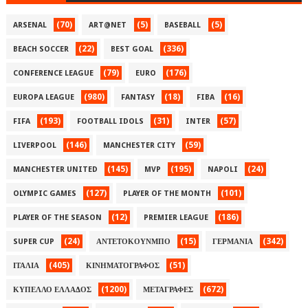
(70)
(5)
(5)
ARSENAL
ART@NET
BASEBALL
(22)
(336)
BEACH SOCCER
BEST GOAL
(79)
(176)
CONFERENCE LEAGUE
EURO
(980)
(18)
(16)
EUROPA LEAGUE
FANTASY
FIBA
(193)
(31)
(57)
FIFA
FOOTBALL IDOLS
INTER
(146)
(59)
LIVERPOOL
MANCHESTER CITY
(145)
(195)
(24)
MANCHESTER UNITED
MVP
NAPOLI
(127)
(101)
OLYMPIC GAMES
PLAYER OF THE MONTH
(12)
(186)
PLAYER OF THE SEASON
PREMIER LEAGUE
(24)
(15)
(342)
SUPER CUP
ΑΝΤΕΤΟΚΟΥΝΜΠΟ
ΓΕΡΜΑΝΙΑ
(405)
(51)
ΙΤΑΛΙΑ
ΚΙΝΗΜΑΤΟΓΡΑΦΟΣ
(1200)
(672)
ΚΥΠΕΛΛΟ ΕΛΛΑΔΟΣ
ΜΕΤΑΓΡΑΦΕΣ