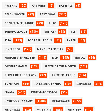
(70)
(5)
(5)
ARSENAL
ART@NET
BASEBALL
(22)
(336)
BEACH SOCCER
BEST GOAL
(79)
(176)
CONFERENCE LEAGUE
EURO
(980)
(18)
(16)
EUROPA LEAGUE
FANTASY
FIBA
(193)
(31)
(57)
FIFA
FOOTBALL IDOLS
INTER
(146)
(59)
LIVERPOOL
MANCHESTER CITY
(145)
(195)
(24)
MANCHESTER UNITED
MVP
NAPOLI
(127)
(101)
OLYMPIC GAMES
PLAYER OF THE MONTH
(12)
(186)
PLAYER OF THE SEASON
PREMIER LEAGUE
(24)
(15)
(342)
SUPER CUP
ΑΝΤΕΤΟΚΟΥΝΜΠΟ
ΓΕΡΜΑΝΙΑ
(405)
(51)
ΙΤΑΛΙΑ
ΚΙΝΗΜΑΤΟΓΡΑΦΟΣ
(1200)
(672)
ΚΥΠΕΛΛΟ ΕΛΛΑΔΟΣ
ΜΕΤΑΓΡΑΦΕΣ
(603)
(156)
(112)
ΜΟΥΝΤΙΑΛ
ΜΟΥΣΙΚΗ
ΜΠΑΓΕΡΝ