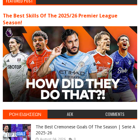
FEATURED POST
The Best Skills Of The 2025/26 Premier League
Season!
ΡΟΗ ΕΙΔΗΣΕΩΝ
AEK
COMMENTS
The Best Cremonese Goals Of The Season | Serie A
2025-26
August 04, 2026
0