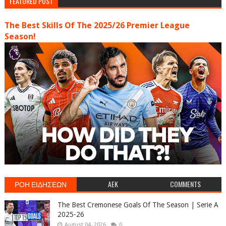
FEATURED POST
The Best Skills Of The 2025/26 Premier League
Season!
ΡΟΗ ΕΙΔΗΣΕΩΝ
AEK
COMMENTS
The Best Cremonese Goals Of The Season | Serie A
2025-26
August 04, 2026
0