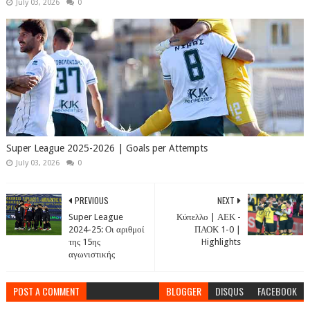
July 03, 2026
0
Super League 2025-2026 | Goals per Attempts
July 03, 2026
0
PREVIOUS
NEXT
Super League
Κύπελλο | ΑΕΚ -
2024-25: Οι αριθμοί
ΠΑΟΚ 1-0 |
της 15ης
Highlights
αγωνιστικής
POST A COMMENT
BLOGGER
DISQUS
FACEBOOK