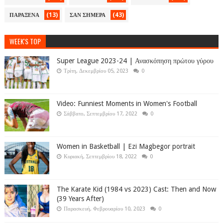
(13)
(43)
ΠΑΡΑΞΕΝΑ
ΣΑΝ ΣΗΜΕΡΑ
WEEK'S TOP
Super League 2023-24 | Ανασκόπηση πρώτου γύρου
Τρίτη, Δεκεμβρίου 05, 2023
0
Video: Funniest Moments in Women's Football
Σάββατο, Σεπτεμβρίου 17, 2022
0
Women in Basketball | Ezi Magbegor portrait
Κυριακή, Σεπτεμβρίου 18, 2022
0
The Karate Kid (1984 vs 2023) Cast: Then and Now
(39 Years After)
Παρασκευή, Φεβρουαρίου 10, 2023
0