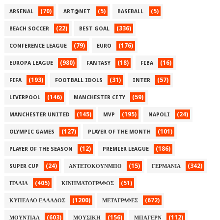
(70)
(5)
(5)
ARSENAL
ART@NET
BASEBALL
(22)
(336)
BEACH SOCCER
BEST GOAL
(79)
(176)
CONFERENCE LEAGUE
EURO
(980)
(18)
(16)
EUROPA LEAGUE
FANTASY
FIBA
(193)
(31)
(57)
FIFA
FOOTBALL IDOLS
INTER
(146)
(59)
LIVERPOOL
MANCHESTER CITY
(145)
(195)
(24)
MANCHESTER UNITED
MVP
NAPOLI
(127)
(101)
OLYMPIC GAMES
PLAYER OF THE MONTH
(12)
(186)
PLAYER OF THE SEASON
PREMIER LEAGUE
(24)
(15)
(342)
SUPER CUP
ΑΝΤΕΤΟΚΟΥΝΜΠΟ
ΓΕΡΜΑΝΙΑ
(405)
(51)
ΙΤΑΛΙΑ
ΚΙΝΗΜΑΤΟΓΡΑΦΟΣ
(1200)
(672)
ΚΥΠΕΛΛΟ ΕΛΛΑΔΟΣ
ΜΕΤΑΓΡΑΦΕΣ
(603)
(156)
(112)
ΜΟΥΝΤΙΑΛ
ΜΟΥΣΙΚΗ
ΜΠΑΓΕΡΝ