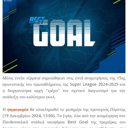
Μόλις εννέα τέρματα σημειώθηκαν στις επτά αναμετρήσεις της 15ης
αγωνιστικής του πρωταθλήματος της Super League 2024-2025 και
η διοργανώτρια αρχή "τρέχει" τον σχετικό διαγωνισμό για την
ανάδειξη του καλύτερου γκολ.
Η
ψηφοφορία
θα ολοκληρωθεί το μεσημέρι της προσεχούς Πέμπτης
(19 Δεκεμβρίου 2024, 13:00). Tα (τρία, όλα από την αναμέτρηση στο
Πανθεσσαλικό στάδιο) υποψήφια Best Goal της πρεμιέρας του