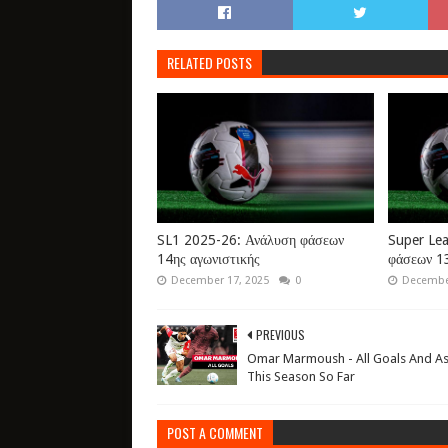
RELATED POSTS
SL1 2025-26: Ανάλυση φάσεων
Super Le
14ης αγωνιστικής
φάσεων 13
December 17, 2025
0
December
PREVIOUS
Omar Marmoush - All Goals And As
This Season So Far
POST A COMMENT