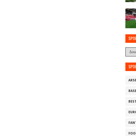
SPO
SPO
ARS
BAS
BES
EUR
FAN
FOO