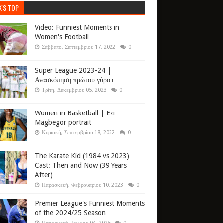
K'S TOP
Video: Funniest Moments in
Women's Football
Σάββατο, Σεπτεμβρίου 17, 2022
0
Super League 2023-24 |
Ανασκόπηση πρώτου γύρου
Τρίτη, Δεκεμβρίου 05, 2023
0
Women in Basketball | Ezi
Magbegor portrait
Κυριακή, Σεπτεμβρίου 18, 2022
0
The Karate Kid (1984 vs 2023)
Cast: Then and Now (39 Years
After)
Παρασκευή, Φεβρουαρίου 10, 2023
0
Premier League's Funniest Moments
of the 2024/25 Season
Παρασκευή, Ιουλίου 04, 2025
0