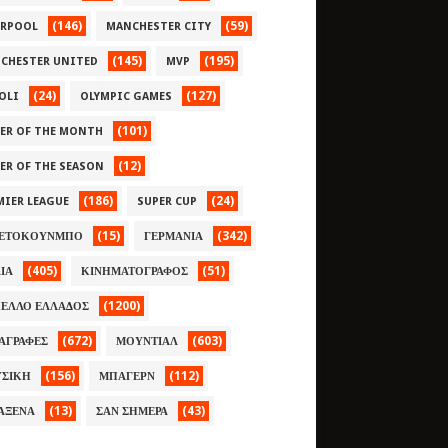
(146)
(59)
ERPOOL
MANCHESTER CITY
(145)
(195)
CHESTER UNITED
MVP
(24)
(127)
OLI
OLYMPIC GAMES
(101)
YER OF THE MONTH
(12)
YER OF THE SEASON
(186)
(24)
MIER LEAGUE
SUPER CUP
(15)
(342)
ΕΤΟΚΟΥΝΜΠΟ
ΓΕΡΜΑΝΙΑ
(405)
(51)
ΛΙΑ
ΚΙΝΗΜΑΤΟΓΡΑΦΟΣ
(1200)
ΕΛΛΟ ΕΛΛΑΔΟΣ
(672)
(603)
ΑΓΡΑΦΕΣ
ΜΟΥΝΤΙΑΛ
(156)
(112)
ΣΙΚΗ
ΜΠΑΓΕΡΝ
(13)
(43)
ΑΞΕΝΑ
ΣΑΝ ΣΗΜΕΡΑ