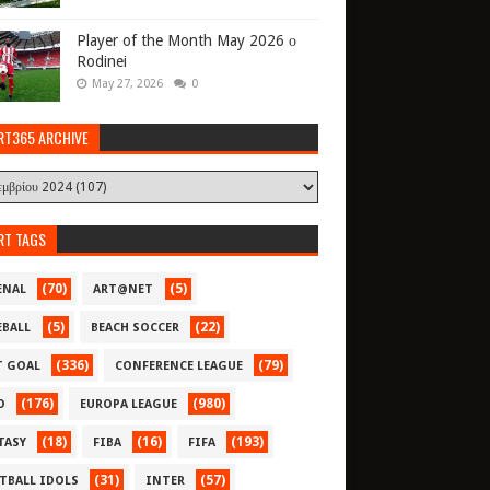
Player of the Month May 2026 ο
Rodinei
May 27, 2026
0
RT365 ARCHIVE
RT TAGS
(70)
(5)
ENAL
ART@NET
(5)
(22)
EBALL
BEACH SOCCER
(336)
(79)
T GOAL
CONFERENCE LEAGUE
(176)
(980)
O
EUROPA LEAGUE
(18)
(16)
(193)
TASY
FIBA
FIFA
(31)
(57)
TBALL IDOLS
INTER