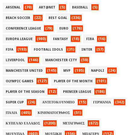
(70)
(5)
(5)
ARSENAL
ART@NET
BASEBALL
(22)
(336)
BEACH SOCCER
BEST GOAL
(79)
(176)
CONFERENCE LEAGUE
EURO
(980)
(18)
(16)
EUROPA LEAGUE
FANTASY
FIBA
(193)
(31)
(57)
FIFA
FOOTBALL IDOLS
INTER
(146)
(59)
LIVERPOOL
MANCHESTER CITY
(145)
(195)
(24)
MANCHESTER UNITED
MVP
NAPOLI
(127)
(101)
OLYMPIC GAMES
PLAYER OF THE MONTH
(12)
(186)
PLAYER OF THE SEASON
PREMIER LEAGUE
(24)
(15)
(342)
SUPER CUP
ΑΝΤΕΤΟΚΟΥΝΜΠΟ
ΓΕΡΜΑΝΙΑ
(405)
(51)
ΙΤΑΛΙΑ
ΚΙΝΗΜΑΤΟΓΡΑΦΟΣ
(1200)
(672)
ΚΥΠΕΛΛΟ ΕΛΛΑΔΟΣ
ΜΕΤΑΓΡΑΦΕΣ
(603)
(156)
(112)
ΜΟΥΝΤΙΑΛ
ΜΟΥΣΙΚΗ
ΜΠΑΓΕΡΝ