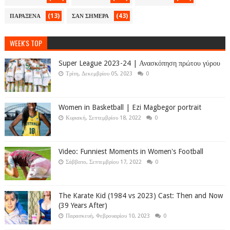
(13)
(43)
ΠΑΡΑΞΕΝΑ
ΣΑΝ ΣΗΜΕΡΑ
WEEK'S TOP
Super League 2023-24 | Ανασκόπηση πρώτου γύρου
Τρίτη, Δεκεμβρίου 05, 2023
0
Women in Basketball | Ezi Magbegor portrait
Κυριακή, Σεπτεμβρίου 18, 2022
0
Video: Funniest Moments in Women's Football
Σάββατο, Σεπτεμβρίου 17, 2022
0
The Karate Kid (1984 vs 2023) Cast: Then and Now
(39 Years After)
Παρασκευή, Φεβρουαρίου 10, 2023
0