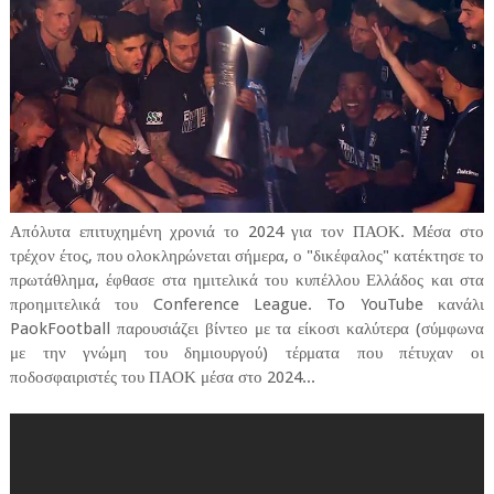
Απόλυτα επιτυχημένη χρονιά το 2024 για τον ΠΑΟΚ. Μέσα στο
τρέχον έτος, που ολοκληρώνεται σήμερα, ο "δικέφαλος" κατέκτησε το
πρωτάθλημα, έφθασε στα ημιτελικά του κυπέλλου Ελλάδος και στα
προημιτελικά του Conference League. To YouTube κανάλι
PaokFootball παρουσιάζει βίντεο με τα είκοσι καλύτερα (σύμφωνα
με την γνώμη του δημιουργού) τέρματα που πέτυχαν οι
ποδοσφαιριστές του ΠΑΟΚ μέσα στο 2024...