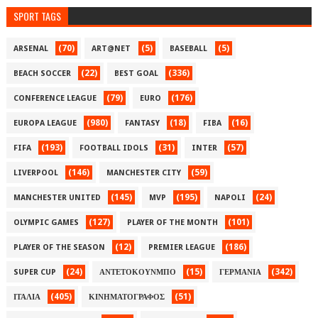
SPORT TAGS
(70)
(5)
(5)
ARSENAL
ART@NET
BASEBALL
(22)
(336)
BEACH SOCCER
BEST GOAL
(79)
(176)
CONFERENCE LEAGUE
EURO
(980)
(18)
(16)
EUROPA LEAGUE
FANTASY
FIBA
(193)
(31)
(57)
FIFA
FOOTBALL IDOLS
INTER
(146)
(59)
LIVERPOOL
MANCHESTER CITY
(145)
(195)
(24)
MANCHESTER UNITED
MVP
NAPOLI
(127)
(101)
OLYMPIC GAMES
PLAYER OF THE MONTH
(12)
(186)
PLAYER OF THE SEASON
PREMIER LEAGUE
(24)
(15)
(342)
SUPER CUP
ΑΝΤΕΤΟΚΟΥΝΜΠΟ
ΓΕΡΜΑΝΙΑ
(405)
(51)
ΙΤΑΛΙΑ
ΚΙΝΗΜΑΤΟΓΡΑΦΟΣ