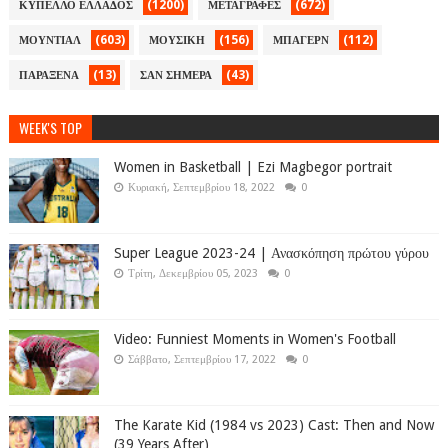
(1200)
(672)
ΚΥΠΕΛΛΟ ΕΛΛΑΔΟΣ
ΜΕΤΑΓΡΑΦΕΣ
(603)
(156)
(112)
ΜΟΥΝΤΙΑΛ
ΜΟΥΣΙΚΗ
ΜΠΑΓΕΡΝ
(13)
(43)
ΠΑΡΑΞΕΝΑ
ΣΑΝ ΣΗΜΕΡΑ
WEEK'S TOP
Women in Basketball | Ezi Magbegor portrait
Κυριακή, Σεπτεμβρίου 18, 2022
0
Super League 2023-24 | Ανασκόπηση πρώτου γύρου
Τρίτη, Δεκεμβρίου 05, 2023
0
Video: Funniest Moments in Women's Football
Σάββατο, Σεπτεμβρίου 17, 2022
0
The Karate Kid (1984 vs 2023) Cast: Then and Now
(39 Years After)