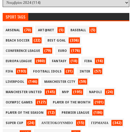
SPORT TAGS
(70)
(5)
(5)
ARSENAL
ART@NET
BASEBALL
(22)
(336)
BEACH SOCCER
BEST GOAL
(79)
(176)
CONFERENCE LEAGUE
EURO
(980)
(18)
(16)
EUROPA LEAGUE
FANTASY
FIBA
(193)
(31)
(57)
FIFA
FOOTBALL IDOLS
INTER
(146)
(59)
LIVERPOOL
MANCHESTER CITY
(145)
(195)
(24)
MANCHESTER UNITED
MVP
NAPOLI
(127)
(101)
OLYMPIC GAMES
PLAYER OF THE MONTH
(12)
(186)
PLAYER OF THE SEASON
PREMIER LEAGUE
(24)
(15)
(342)
SUPER CUP
ΑΝΤΕΤΟΚΟΥΝΜΠΟ
ΓΕΡΜΑΝΙΑ