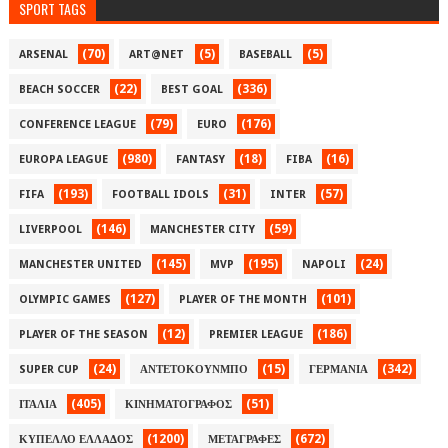
SPORT TAGS
(70)
(5)
(5)
ARSENAL
ART@NET
BASEBALL
(22)
(336)
BEACH SOCCER
BEST GOAL
(79)
(176)
CONFERENCE LEAGUE
EURO
(980)
(18)
(16)
EUROPA LEAGUE
FANTASY
FIBA
(193)
(31)
(57)
FIFA
FOOTBALL IDOLS
INTER
(146)
(59)
LIVERPOOL
MANCHESTER CITY
(145)
(195)
(24)
MANCHESTER UNITED
MVP
NAPOLI
(127)
(101)
OLYMPIC GAMES
PLAYER OF THE MONTH
(12)
(186)
PLAYER OF THE SEASON
PREMIER LEAGUE
(24)
(15)
(342)
SUPER CUP
ΑΝΤΕΤΟΚΟΥΝΜΠΟ
ΓΕΡΜΑΝΙΑ
(405)
(51)
ΙΤΑΛΙΑ
ΚΙΝΗΜΑΤΟΓΡΑΦΟΣ
(1200)
(672)
ΚΥΠΕΛΛΟ ΕΛΛΑΔΟΣ
ΜΕΤΑΓΡΑΦΕΣ