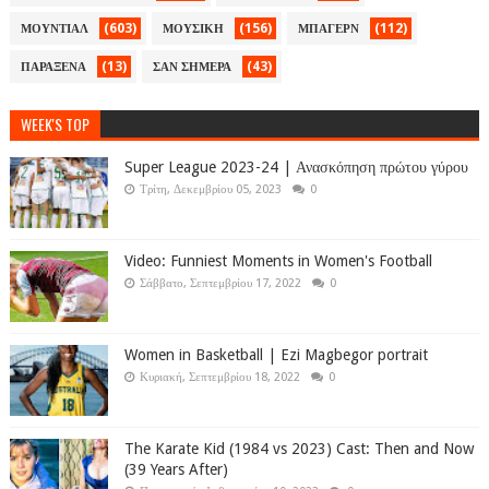
(603)
(156)
(112)
ΜΟΥΝΤΙΑΛ
ΜΟΥΣΙΚΗ
ΜΠΑΓΕΡΝ
(13)
(43)
ΠΑΡΑΞΕΝΑ
ΣΑΝ ΣΗΜΕΡΑ
WEEK'S TOP
Super League 2023-24 | Ανασκόπηση πρώτου γύρου
Τρίτη, Δεκεμβρίου 05, 2023
0
Video: Funniest Moments in Women's Football
Σάββατο, Σεπτεμβρίου 17, 2022
0
Women in Basketball | Ezi Magbegor portrait
Κυριακή, Σεπτεμβρίου 18, 2022
0
The Karate Kid (1984 vs 2023) Cast: Then and Now
(39 Years After)