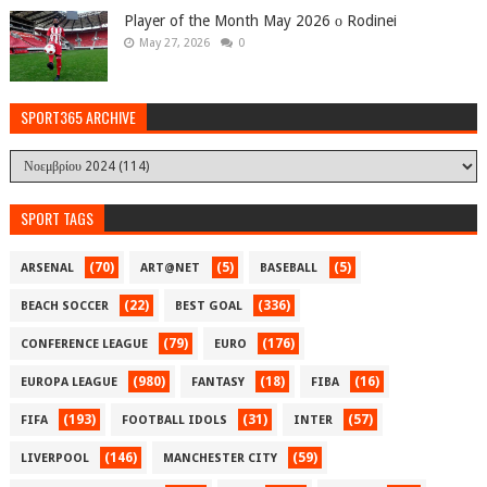
Player of the Month May 2026 ο Rodinei
May 27, 2026
0
SPORT365 ARCHIVE
SPORT TAGS
(70)
(5)
(5)
ARSENAL
ART@NET
BASEBALL
(22)
(336)
BEACH SOCCER
BEST GOAL
(79)
(176)
CONFERENCE LEAGUE
EURO
(980)
(18)
(16)
EUROPA LEAGUE
FANTASY
FIBA
(193)
(31)
(57)
FIFA
FOOTBALL IDOLS
INTER
(146)
(59)
LIVERPOOL
MANCHESTER CITY