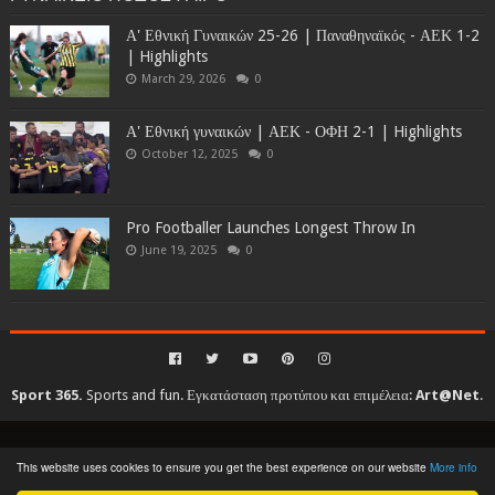
Α' Εθνική Γυναικών 25-26 | Παναθηναϊκός - ΑΕΚ 1-2
| Highlights
March 29, 2026
0
Α' Εθνική γυναικών | ΑΕΚ - ΟΦΗ 2-1 | Highlights
October 12, 2025
0
Pro Footballer Launches Longest Throw In
June 19, 2025
0
Sport 365.
Sports and fun. Εγκατάσταση προτύπου και επιμέλεια:
Art@Net
.
Copyright © 2010-2026. All rights reserved...
This website uses cookies to ensure you get the best experience on our website
More info
Created By
SoraTemplates
| Distributed By
Gooyaabi Templates