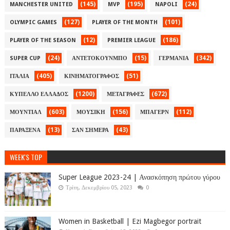
(145)
(195)
(24)
MANCHESTER UNITED
MVP
NAPOLI
(127)
(101)
OLYMPIC GAMES
PLAYER OF THE MONTH
(12)
(186)
PLAYER OF THE SEASON
PREMIER LEAGUE
(24)
(15)
(342)
SUPER CUP
ΑΝΤΕΤΟΚΟΥΝΜΠΟ
ΓΕΡΜΑΝΙΑ
(405)
(51)
ΙΤΑΛΙΑ
ΚΙΝΗΜΑΤΟΓΡΑΦΟΣ
(1200)
(672)
ΚΥΠΕΛΛΟ ΕΛΛΑΔΟΣ
ΜΕΤΑΓΡΑΦΕΣ
(603)
(156)
(112)
ΜΟΥΝΤΙΑΛ
ΜΟΥΣΙΚΗ
ΜΠΑΓΕΡΝ
(13)
(43)
ΠΑΡΑΞΕΝΑ
ΣΑΝ ΣΗΜΕΡΑ
WEEK'S TOP
Super League 2023-24 | Ανασκόπηση πρώτου γύρου
Τρίτη, Δεκεμβρίου 05, 2023
0
Women in Basketball | Ezi Magbegor portrait