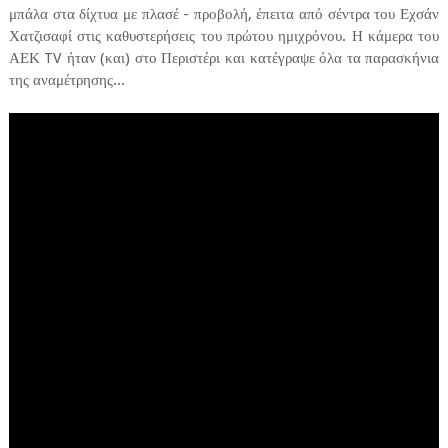
μπάλα στα δίχτυα με πλασέ - προβολή, έπειτα από σέντρα του Εχσάν
Χατζισαφί στις καθυστερήσεις του πρώτου ημιχρόνου. Η κάμερα του
ΑΕΚ TV ήταν (και) στο Περιστέρι και κατέγραψε όλα τα παρασκήνια
της αναμέτρησης...