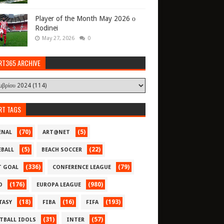
Player of the Month May 2026 ο
Rodinei
May 27, 2026
0
RT365 ARCHIVE
RT TAGS
(70)
(5)
ENAL
ART@NET
(5)
(22)
EBALL
BEACH SOCCER
(336)
(79)
T GOAL
CONFERENCE LEAGUE
(176)
(980)
O
EUROPA LEAGUE
(18)
(16)
(193)
TASY
FIBA
FIFA
(31)
(57)
TBALL IDOLS
INTER