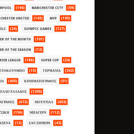
(146)
(59)
ERPOOL
MANCHESTER CITY
(145)
(195)
CHESTER UNITED
MVP
(24)
(127)
OLI
OLYMPIC GAMES
(101)
YER OF THE MONTH
(12)
YER OF THE SEASON
(186)
(24)
MIER LEAGUE
SUPER CUP
(15)
(342)
ΕΤΟΚΟΥΝΜΠΟ
ΓΕΡΜΑΝΙΑ
(405)
(51)
ΛΙΑ
ΚΙΝΗΜΑΤΟΓΡΑΦΟΣ
(1200)
ΕΛΛΟ ΕΛΛΑΔΟΣ
(672)
(603)
ΑΓΡΑΦΕΣ
ΜΟΥΝΤΙΑΛ
(156)
(112)
ΣΙΚΗ
ΜΠΑΓΕΡΝ
(13)
(43)
ΑΞΕΝΑ
ΣΑΝ ΣΗΜΕΡΑ