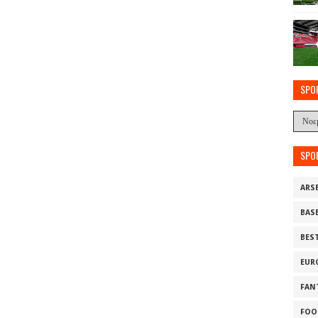
SPO
SPO
ARS
BAS
BES
EUR
FAN
FOO