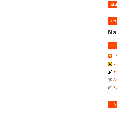
WEE
ΣΥ
Na
ΦΙΛ
E
A
M
A
Ro
ΓΙΑ