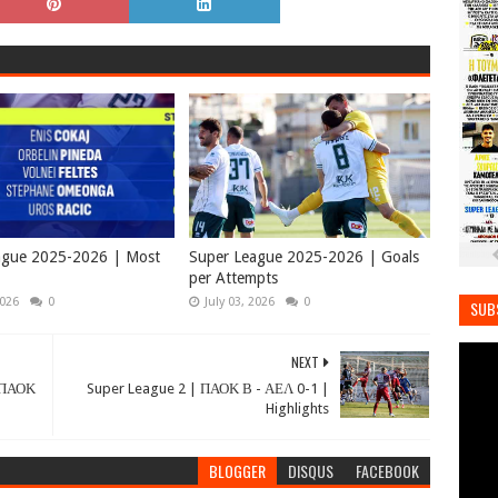
ague 2025-2026 | Most
Super League 2025-2026 | Goals
per Attempts
2026
0
July 03, 2026
0
SUB
NEXT
 ΠΑΟΚ
Super League 2 | ΠΑΟΚ Β - ΑΕΛ 0-1 |
Highlights
BLOGGER
DISQUS
FACEBOOK