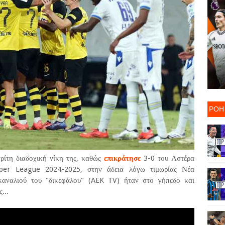
ΡΟΗ
ρίτη διαδοχική νίκη της, καθώς
επικράτησε
3-0 του Αστέρα
uper League 2024-2025, στην άδεια λόγω τιμωρίας Νέα
αναλιού του "δικεφάλου" (AEK TV) ήταν στο γήπεδο και
...