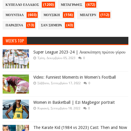
(1200)
(672)
ΚΥΠΕΛΛΟ ΕΛΛΑΔΟΣ
ΜΕΤΑΓΡΑΦΕΣ
(603)
(156)
(112)
ΜΟΥΝΤΙΑΛ
ΜΟΥΣΙΚΗ
ΜΠΑΓΕΡΝ
(13)
(43)
ΠΑΡΑΞΕΝΑ
ΣΑΝ ΣΗΜΕΡΑ
WEEK'S TOP
Super League 2023-24 | Ανασκόπηση πρώτου γύρου
Τρίτη, Δεκεμβρίου 05, 2023
0
Video: Funniest Moments in Women's Football
Σάββατο, Σεπτεμβρίου 17, 2022
0
Women in Basketball | Ezi Magbegor portrait
Κυριακή, Σεπτεμβρίου 18, 2022
0
The Karate Kid (1984 vs 2023) Cast: Then and Now