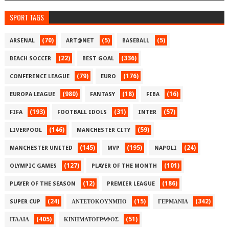
SPORT TAGS
(70)
(5)
(5)
ARSENAL
ART@NET
BASEBALL
(22)
(336)
BEACH SOCCER
BEST GOAL
(79)
(176)
CONFERENCE LEAGUE
EURO
(980)
(18)
(16)
EUROPA LEAGUE
FANTASY
FIBA
(193)
(31)
(57)
FIFA
FOOTBALL IDOLS
INTER
(146)
(59)
LIVERPOOL
MANCHESTER CITY
(145)
(195)
(24)
MANCHESTER UNITED
MVP
NAPOLI
(127)
(101)
OLYMPIC GAMES
PLAYER OF THE MONTH
(12)
(186)
PLAYER OF THE SEASON
PREMIER LEAGUE
(24)
(15)
(342)
SUPER CUP
ΑΝΤΕΤΟΚΟΥΝΜΠΟ
ΓΕΡΜΑΝΙΑ
(405)
(51)
ΙΤΑΛΙΑ
ΚΙΝΗΜΑΤΟΓΡΑΦΟΣ