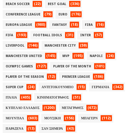
(22)
(336)
BEACH SOCCER
BEST GOAL
(79)
(176)
CONFERENCE LEAGUE
EURO
(980)
(18)
(16)
EUROPA LEAGUE
FANTASY
FIBA
(193)
(31)
(57)
FIFA
FOOTBALL IDOLS
INTER
(146)
(59)
LIVERPOOL
MANCHESTER CITY
(145)
(195)
(24)
MANCHESTER UNITED
MVP
NAPOLI
(127)
(101)
OLYMPIC GAMES
PLAYER OF THE MONTH
(12)
(186)
PLAYER OF THE SEASON
PREMIER LEAGUE
(24)
(15)
(342)
SUPER CUP
ΑΝΤΕΤΟΚΟΥΝΜΠΟ
ΓΕΡΜΑΝΙΑ
(405)
(51)
ΙΤΑΛΙΑ
ΚΙΝΗΜΑΤΟΓΡΑΦΟΣ
(1200)
(672)
ΚΥΠΕΛΛΟ ΕΛΛΑΔΟΣ
ΜΕΤΑΓΡΑΦΕΣ
(603)
(156)
(112)
ΜΟΥΝΤΙΑΛ
ΜΟΥΣΙΚΗ
ΜΠΑΓΕΡΝ
(13)
(43)
ΠΑΡΑΞΕΝΑ
ΣΑΝ ΣΗΜΕΡΑ