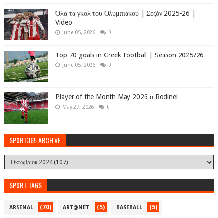
Όλα τα γκολ του Ολυμπιακού | Σεζόν 2025-26 |
Video
June 05, 2026
0
Top 70 goals in Greek Football | Season 2025/26
June 05, 2026
0
Player of the Month May 2026 ο Rodinei
May 27, 2026
0
SPORT365 ARCHIVE
SPORT TAGS
(70)
(5)
(5)
ARSENAL
ART@NET
BASEBALL