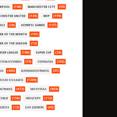
(146)
(59)
ERPOOL
MANCHESTER CITY
(145)
(195)
CHESTER UNITED
MVP
(24)
(127)
OLI
OLYMPIC GAMES
(101)
YER OF THE MONTH
(12)
YER OF THE SEASON
(186)
(24)
MIER LEAGUE
SUPER CUP
(15)
(342)
ΕΤΟΚΟΥΝΜΠΟ
ΓΕΡΜΑΝΙΑ
(405)
(51)
ΛΙΑ
ΚΙΝΗΜΑΤΟΓΡΑΦΟΣ
(1200)
ΕΛΛΟ ΕΛΛΑΔΟΣ
(672)
(603)
ΑΓΡΑΦΕΣ
ΜΟΥΝΤΙΑΛ
(156)
(112)
ΣΙΚΗ
ΜΠΑΓΕΡΝ
(13)
(43)
ΑΞΕΝΑ
ΣΑΝ ΣΗΜΕΡΑ