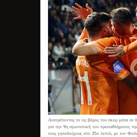
Ανατρέποντας το εις βάρος του σκορ μέσα σε
για την 9η αγωνιστική του πρωταθλήματος τ
τους γηπεδούχους στο 35ο λεπτό, με τον Φούν