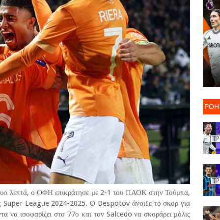
ΡΟΗ
 δυο λεπτά, ο ΟΦΗ επικράτησε με 2-1 του ΠΑΟΚ στην Τούμπα,
ης Super League 2024-2025. Ο Despotov άνοιξε το σκορ για
τα να ισοφαρίζει στο 77ο και τον Salcedo να σκοράρει μόλις