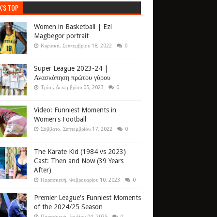
K'S TOP
Women in Basketball | Ezi
Magbegor portrait
Κυριακή, Σεπτεμβρίου 18, 2022
0
Super League 2023-24 |
Ανασκόπηση πρώτου γύρου
Τρίτη, Δεκεμβρίου 05, 2023
0
Video: Funniest Moments in
Women's Football
Σάββατο, Σεπτεμβρίου 17, 2022
0
The Karate Kid (1984 vs 2023)
Cast: Then and Now (39 Years
After)
Παρασκευή, Φεβρουαρίου 10, 2023
0
Premier League's Funniest Moments
of the 2024/25 Season
Παρασκευή, Ιουλίου 04, 2025
0