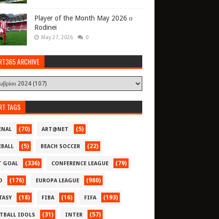
Player of the Month May 2026 ο
Rodinei
May 27, 2026
0
RT365 ARCHIVE
RT TAGS
(70)
(5)
ENAL
ART@NET
(5)
(22)
EBALL
BEACH SOCCER
(336)
(79)
T GOAL
CONFERENCE LEAGUE
(176)
(980)
O
EUROPA LEAGUE
(18)
(16)
(193)
TASY
FIBA
FIFA
(31)
(57)
TBALL IDOLS
INTER