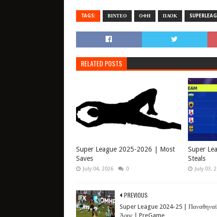
TAGS:
ΒΙΝΤΕΟ
ΟΦΗ
ΠΑΟΚ
SUPERLEA
RELATED POSTS
Super League 2025-2026 | Most
Super Le
Saves
Steals
July 04, 2026
0
July 03, 
PREVIOUS
Super League 2024-25 | Παναθηναϊ
Άρης | PreGame