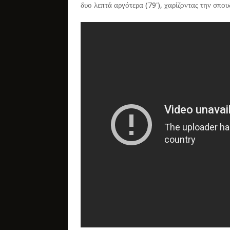
δυο λεπτά αργότερα (79'), χαρίζοντας την σπο