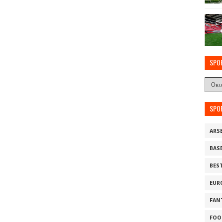
SPO
SPO
ARS
BAS
BES
EUR
FAN
FOO