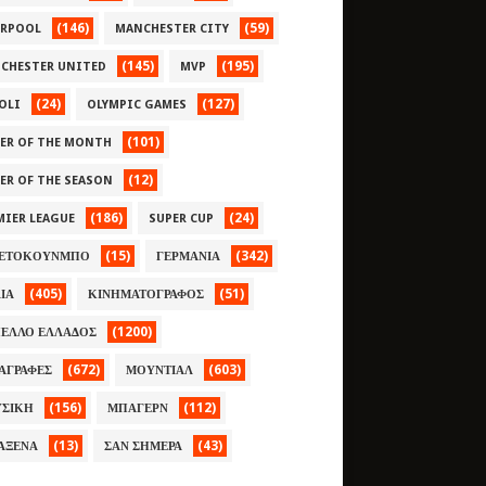
(146)
(59)
ERPOOL
MANCHESTER CITY
(145)
(195)
CHESTER UNITED
MVP
(24)
(127)
OLI
OLYMPIC GAMES
(101)
YER OF THE MONTH
(12)
YER OF THE SEASON
(186)
(24)
MIER LEAGUE
SUPER CUP
(15)
(342)
ΕΤΟΚΟΥΝΜΠΟ
ΓΕΡΜΑΝΙΑ
(405)
(51)
ΛΙΑ
ΚΙΝΗΜΑΤΟΓΡΑΦΟΣ
(1200)
ΕΛΛΟ ΕΛΛΑΔΟΣ
(672)
(603)
ΑΓΡΑΦΕΣ
ΜΟΥΝΤΙΑΛ
(156)
(112)
ΣΙΚΗ
ΜΠΑΓΕΡΝ
(13)
(43)
ΑΞΕΝΑ
ΣΑΝ ΣΗΜΕΡΑ