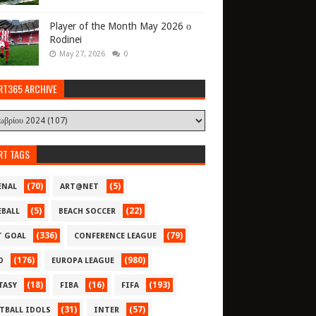
Player of the Month May 2026 ο
Rodinei
May 27, 2026
0
RT365 ARCHIVE
RT TAGS
(70)
(5)
ENAL
ART@NET
(5)
(22)
EBALL
BEACH SOCCER
(336)
(79)
T GOAL
CONFERENCE LEAGUE
(176)
(980)
O
EUROPA LEAGUE
(18)
(16)
(193)
TASY
FIBA
FIFA
(31)
(57)
TBALL IDOLS
INTER