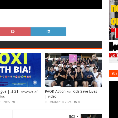
SUB
gue | Η 21η αγωνιστική
PAOK Action και Kids Save Lives
ίας
| video
31, 2025
0
October 18, 2024
0
NEXT