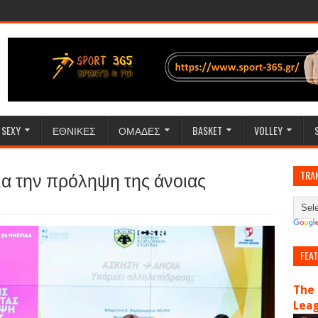
SEXY
ΕΘΝΙΚΕΣ
ΟΜΑΔΕΣ
BASKET
VOLLEY
α την πρόληψη της άνοιας
TRA
FEA
The 
Lea