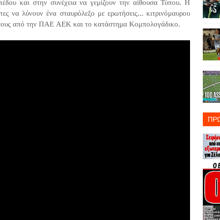
πέδου και στην συνέχεια να γεμίζουν την αίθουσα Τύπου. Η
ς να λύνουν ένα σταυρόλεξο με ερωτήσεις... κιτρινόμαυρου
 τους από την ΠΑΕ ΑΕΚ και το κατάστημα Κομπολογάδικο.
ΠΡ