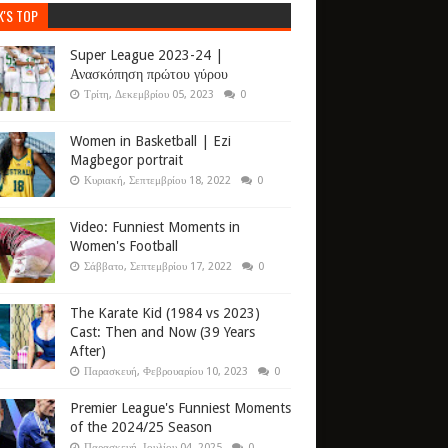
K'S TOP
Super League 2023-24 |
Ανασκόπηση πρώτου γύρου
Τρίτη, Δεκεμβρίου 05, 2023
0
Women in Basketball | Ezi
Magbegor portrait
Κυριακή, Σεπτεμβρίου 18, 2022
0
Video: Funniest Moments in
Women's Football
Σάββατο, Σεπτεμβρίου 17, 2022
0
The Karate Kid (1984 vs 2023)
Cast: Then and Now (39 Years
After)
Παρασκευή, Φεβρουαρίου 10, 2023
0
Premier League's Funniest Moments
of the 2024/25 Season
Παρασκευή, Ιουλίου 04, 2025
0