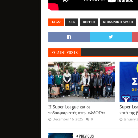
TAGS:
ΑΕΚ
ΒΙΝΤΕΟ
ΚΟΙΝΩΝΙΚΗ ΔΡΑΣΗ
RELATED POSTS
Η Super League και οι
Super Lea
ποδοσφαιριστές στην «ΦΛΟΓΑ»
κατά της β
December 16, 2025
0
January 
PREVIOUS