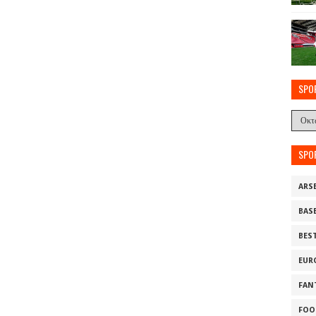
SPO
SPO
ARS
BAS
BES
EUR
FAN
FOO