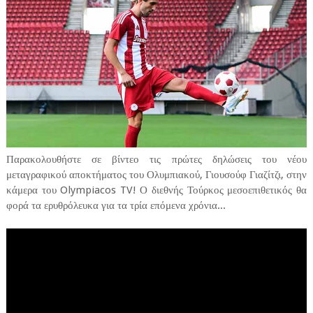
Παρακολουθήστε σε βίντεο τις πρώτες δηλώσεις του νέου
μεταγραφικού αποκτήματος του Ολυμπιακού, Γιουσούφ Γιαζίτζι, στην
κάμερα του Olympiacos TV! Ο διεθνής Τούρκος μεσοεπιθετικός θα
φορά τα ερυθρόλευκα για τα τρία επόμενα χρόνια...