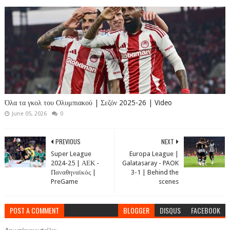
Όλα τα γκολ του Ολυμπιακού | Σεζόν 2025-26 | Video
June 05, 2026
0
PREVIOUS
NEXT
Super League
Europa League |
2024-25 | ΑΕΚ -
Galatasaray - PAOK
Παναθηναϊκός |
3-1 | Behind the
PreGame
scenes
POST A COMMENT
BLOGGER
DISQUS
FACEBOOK