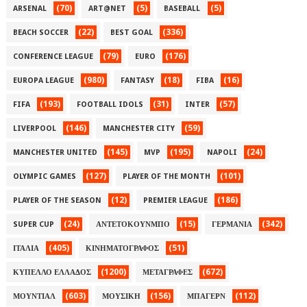
(70)
(5)
(5)
ARSENAL
ART@NET
BASEBALL
(22)
(336)
BEACH SOCCER
BEST GOAL
(79)
(176)
CONFERENCE LEAGUE
EURO
(980)
(18)
(16)
EUROPA LEAGUE
FANTASY
FIBA
(193)
(31)
(57)
FIFA
FOOTBALL IDOLS
INTER
(146)
(59)
LIVERPOOL
MANCHESTER CITY
(145)
(195)
(24)
MANCHESTER UNITED
MVP
NAPOLI
(127)
(101)
OLYMPIC GAMES
PLAYER OF THE MONTH
(12)
(186)
PLAYER OF THE SEASON
PREMIER LEAGUE
(24)
(15)
(342)
SUPER CUP
ΑΝΤΕΤΟΚΟΥΝΜΠΟ
ΓΕΡΜΑΝΙΑ
(405)
(51)
ΙΤΑΛΙΑ
ΚΙΝΗΜΑΤΟΓΡΑΦΟΣ
(1200)
(672)
ΚΥΠΕΛΛΟ ΕΛΛΑΔΟΣ
ΜΕΤΑΓΡΑΦΕΣ
(603)
(156)
(112)
ΜΟΥΝΤΙΑΛ
ΜΟΥΣΙΚΗ
ΜΠΑΓΕΡΝ