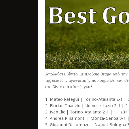
Απολαύστε βίντεο με πλούσιο θέαμα από την 
της δεύτερης αγωνιστικής που σημειώθηκαν στ
στο βίντεο τα κάτωθι γκολ:
1. Mateo Retegui | Torino-Atalanta 2-1 | 0
2. Florian Thauvin | Udinese-Lazio 2-1 | 2-
3. Ivan Ilic | Torino-Atalanta 2-1 | 1-1 (31'
4. Andrea Pinamonti | Monza-Genoa 0-1 | 
5. Giovanni Di Lorenzo | Napoli-Bologna 3-