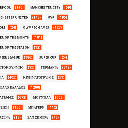
(146)
(59)
ERPOOL
MANCHESTER CITY
(145)
(195)
CHESTER UNITED
MVP
(24)
(127)
OLI
OLYMPIC GAMES
(101)
YER OF THE MONTH
(12)
YER OF THE SEASON
(186)
(24)
MIER LEAGUE
SUPER CUP
(15)
(342)
ΕΤΟΚΟΥΝΜΠΟ
ΓΕΡΜΑΝΙΑ
(405)
(51)
ΛΙΑ
ΚΙΝΗΜΑΤΟΓΡΑΦΟΣ
(1200)
ΕΛΛΟ ΕΛΛΑΔΟΣ
(672)
(603)
ΑΓΡΑΦΕΣ
ΜΟΥΝΤΙΑΛ
(156)
(112)
ΣΙΚΗ
ΜΠΑΓΕΡΝ
(13)
(43)
ΑΞΕΝΑ
ΣΑΝ ΣΗΜΕΡΑ