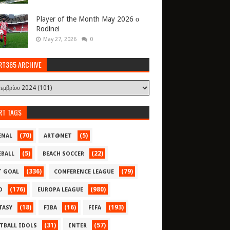
Player of the Month May 2026 ο
Rodinei
May 27, 2026
0
RT365 ARCHIVE
RT TAGS
(70)
(5)
ENAL
ART@NET
(5)
(22)
EBALL
BEACH SOCCER
(336)
(79)
T GOAL
CONFERENCE LEAGUE
(176)
(980)
O
EUROPA LEAGUE
(18)
(16)
(193)
TASY
FIBA
FIFA
(31)
(57)
TBALL IDOLS
INTER