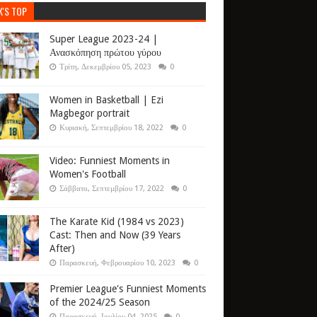
K'S TOP
Super League 2023-24 |
Ανασκόπηση πρώτου γύρου
Τρίτη, Δεκεμβρίου 05, 2023
0
Women in Basketball | Ezi
Magbegor portrait
Κυριακή, Σεπτεμβρίου 18, 2022
0
Video: Funniest Moments in
Women's Football
Σάββατο, Σεπτεμβρίου 17, 2022
0
The Karate Kid (1984 vs 2023)
Cast: Then and Now (39 Years
After)
Παρασκευή, Φεβρουαρίου 10, 2023
0
Premier League's Funniest Moments
of the 2024/25 Season
Παρασκευή, Ιουλίου 04, 2025
0