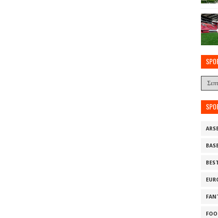
SPO
SPO
ARS
BAS
BES
EUR
FAN
FOO