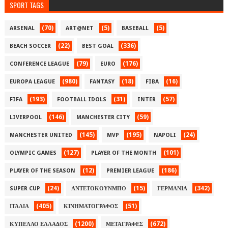
SPORT TAGS
(70)
(5)
(5)
ARSENAL
ART@NET
BASEBALL
(22)
(336)
BEACH SOCCER
BEST GOAL
(79)
(176)
CONFERENCE LEAGUE
EURO
(980)
(18)
(16)
EUROPA LEAGUE
FANTASY
FIBA
(193)
(31)
(57)
FIFA
FOOTBALL IDOLS
INTER
(146)
(59)
LIVERPOOL
MANCHESTER CITY
(145)
(195)
(24)
MANCHESTER UNITED
MVP
NAPOLI
(127)
(101)
OLYMPIC GAMES
PLAYER OF THE MONTH
(12)
(186)
PLAYER OF THE SEASON
PREMIER LEAGUE
(24)
(15)
(342)
SUPER CUP
ΑΝΤΕΤΟΚΟΥΝΜΠΟ
ΓΕΡΜΑΝΙΑ
(405)
(51)
ΙΤΑΛΙΑ
ΚΙΝΗΜΑΤΟΓΡΑΦΟΣ
(1200)
(672)
ΚΥΠΕΛΛΟ ΕΛΛΑΔΟΣ
ΜΕΤΑΓΡΑΦΕΣ