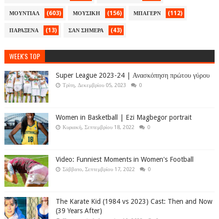
(603)
(156)
(112)
ΜΟΥΝΤΙΑΛ
ΜΟΥΣΙΚΗ
ΜΠΑΓΕΡΝ
(13)
(43)
ΠΑΡΑΞΕΝΑ
ΣΑΝ ΣΗΜΕΡΑ
WEEK'S TOP
Super League 2023-24 | Ανασκόπηση πρώτου γύρου
Τρίτη, Δεκεμβρίου 05, 2023
0
Women in Basketball | Ezi Magbegor portrait
Κυριακή, Σεπτεμβρίου 18, 2022
0
Video: Funniest Moments in Women's Football
Σάββατο, Σεπτεμβρίου 17, 2022
0
The Karate Kid (1984 vs 2023) Cast: Then and Now
(39 Years After)