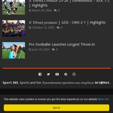
Α' Εθνική Γυναικών 25-26 | Παναθηναϊκός - ΑΕΚ 1-2
| Highlights
March 29, 2026
0
Α' Εθνική γυναικών | ΑΕΚ - ΟΦΗ 2-1 | Highlights
October 12, 2025
0
Pro Footballer Launches Longest Throw In
June 19, 2025
0
Sport 365.
Sports and fun. Εγκατάσταση προτύπου και επιμέλεια:
Art@Net
.
Copyright © 2010-2026. All rights reserved...
This website uses cookies to ensure you get the best experience on our website
More info
Created By
SoraTemplates
| Distributed By
Gooyaabi Templates
Got it!