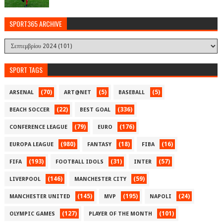
SPORT365 ARCHIVE
SPORT TAGS
(70)
(5)
(5)
ARSENAL
ART@NET
BASEBALL
(22)
(336)
BEACH SOCCER
BEST GOAL
(79)
(176)
CONFERENCE LEAGUE
EURO
(980)
(18)
(16)
EUROPA LEAGUE
FANTASY
FIBA
(193)
(31)
(57)
FIFA
FOOTBALL IDOLS
INTER
(146)
(59)
LIVERPOOL
MANCHESTER CITY
(145)
(195)
(24)
MANCHESTER UNITED
MVP
NAPOLI
(127)
(101)
OLYMPIC GAMES
PLAYER OF THE MONTH