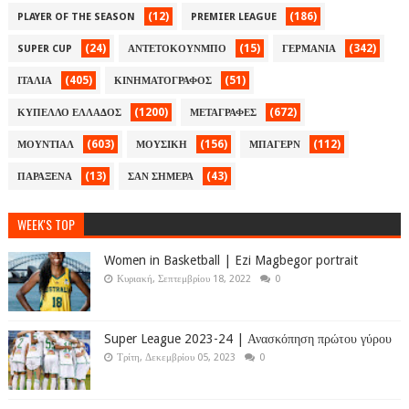
(12)
(186)
PLAYER OF THE SEASON
PREMIER LEAGUE
(24)
(15)
(342)
SUPER CUP
ΑΝΤΕΤΟΚΟΥΝΜΠΟ
ΓΕΡΜΑΝΙΑ
(405)
(51)
ΙΤΑΛΙΑ
ΚΙΝΗΜΑΤΟΓΡΑΦΟΣ
(1200)
(672)
ΚΥΠΕΛΛΟ ΕΛΛΑΔΟΣ
ΜΕΤΑΓΡΑΦΕΣ
(603)
(156)
(112)
ΜΟΥΝΤΙΑΛ
ΜΟΥΣΙΚΗ
ΜΠΑΓΕΡΝ
(13)
(43)
ΠΑΡΑΞΕΝΑ
ΣΑΝ ΣΗΜΕΡΑ
WEEK'S TOP
Women in Basketball | Ezi Magbegor portrait
Κυριακή, Σεπτεμβρίου 18, 2022
0
Super League 2023-24 | Ανασκόπηση πρώτου γύρου
Τρίτη, Δεκεμβρίου 05, 2023
0