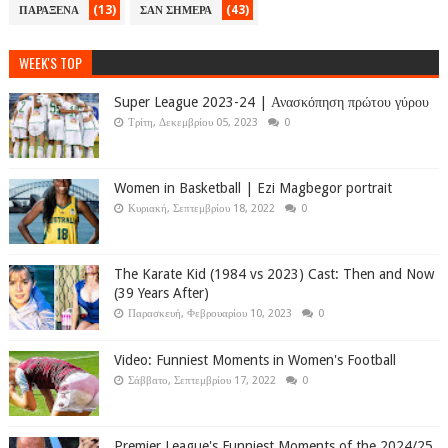
(13)
(43)
ΠΑΡΑΞΕΝΑ
ΣΑΝ ΣΗΜΕΡΑ
WEEK'S TOP
Super League 2023-24 | Ανασκόπηση πρώτου γύρου
Τρίτη, Δεκεμβρίου 05, 2023
0
Women in Basketball | Ezi Magbegor portrait
Κυριακή, Σεπτεμβρίου 18, 2022
0
The Karate Kid (1984 vs 2023) Cast: Then and Now
(39 Years After)
Παρασκευή, Φεβρουαρίου 10, 2023
0
Video: Funniest Moments in Women's Football
Σάββατο, Σεπτεμβρίου 17, 2022
0
Premier League's Funniest Moments of the 2024/25