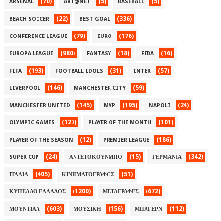
(70)
(5)
(5)
ARSENAL
ART@NET
BASEBALL
(22)
(336)
BEACH SOCCER
BEST GOAL
(79)
(176)
CONFERENCE LEAGUE
EURO
(980)
(18)
(16)
EUROPA LEAGUE
FANTASY
FIBA
(193)
(31)
(57)
FIFA
FOOTBALL IDOLS
INTER
(146)
(59)
LIVERPOOL
MANCHESTER CITY
(145)
(195)
(24)
MANCHESTER UNITED
MVP
NAPOLI
(127)
(101)
OLYMPIC GAMES
PLAYER OF THE MONTH
(12)
(186)
PLAYER OF THE SEASON
PREMIER LEAGUE
(24)
(15)
(342)
SUPER CUP
ΑΝΤΕΤΟΚΟΥΝΜΠΟ
ΓΕΡΜΑΝΙΑ
(405)
(51)
ΙΤΑΛΙΑ
ΚΙΝΗΜΑΤΟΓΡΑΦΟΣ
(1200)
(672)
ΚΥΠΕΛΛΟ ΕΛΛΑΔΟΣ
ΜΕΤΑΓΡΑΦΕΣ
(603)
(156)
(112)
ΜΟΥΝΤΙΑΛ
ΜΟΥΣΙΚΗ
ΜΠΑΓΕΡΝ