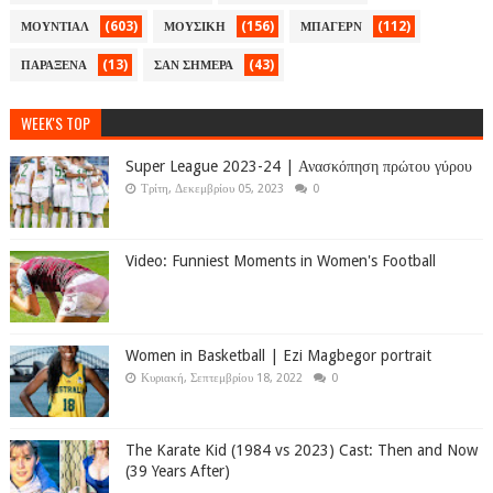
(603)
(156)
(112)
ΜΟΥΝΤΙΑΛ
ΜΟΥΣΙΚΗ
ΜΠΑΓΕΡΝ
(13)
(43)
ΠΑΡΑΞΕΝΑ
ΣΑΝ ΣΗΜΕΡΑ
WEEK'S TOP
Super League 2023-24 | Ανασκόπηση πρώτου γύρου
Τρίτη, Δεκεμβρίου 05, 2023
0
Video: Funniest Moments in Women's Football
Women in Basketball | Ezi Magbegor portrait
Κυριακή, Σεπτεμβρίου 18, 2022
0
The Karate Kid (1984 vs 2023) Cast: Then and Now
(39 Years After)