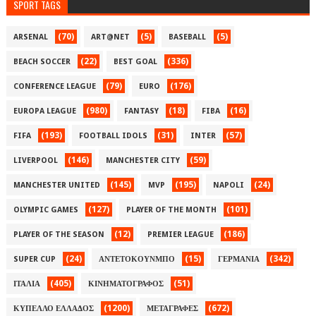
SPORT TAGS
(70)
(5)
(5)
ARSENAL
ART@NET
BASEBALL
(22)
(336)
BEACH SOCCER
BEST GOAL
(79)
(176)
CONFERENCE LEAGUE
EURO
(980)
(18)
(16)
EUROPA LEAGUE
FANTASY
FIBA
(193)
(31)
(57)
FIFA
FOOTBALL IDOLS
INTER
(146)
(59)
LIVERPOOL
MANCHESTER CITY
(145)
(195)
(24)
MANCHESTER UNITED
MVP
NAPOLI
(127)
(101)
OLYMPIC GAMES
PLAYER OF THE MONTH
(12)
(186)
PLAYER OF THE SEASON
PREMIER LEAGUE
(24)
(15)
(342)
SUPER CUP
ΑΝΤΕΤΟΚΟΥΝΜΠΟ
ΓΕΡΜΑΝΙΑ
(405)
(51)
ΙΤΑΛΙΑ
ΚΙΝΗΜΑΤΟΓΡΑΦΟΣ
(1200)
(672)
ΚΥΠΕΛΛΟ ΕΛΛΑΔΟΣ
ΜΕΤΑΓΡΑΦΕΣ