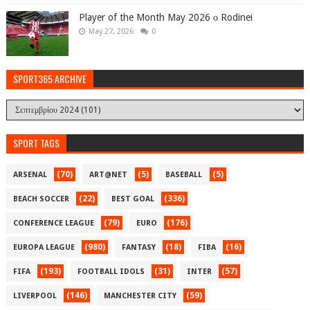
Player of the Month May 2026 ο Rodinei
May 27, 2026
0
SPORT365 ARCHIVE
SPORT TAGS
(70)
(5)
(5)
ARSENAL
ART@NET
BASEBALL
(22)
(336)
BEACH SOCCER
BEST GOAL
(79)
(176)
CONFERENCE LEAGUE
EURO
(980)
(18)
(16)
EUROPA LEAGUE
FANTASY
FIBA
(193)
(31)
(57)
FIFA
FOOTBALL IDOLS
INTER
(146)
(59)
LIVERPOOL
MANCHESTER CITY