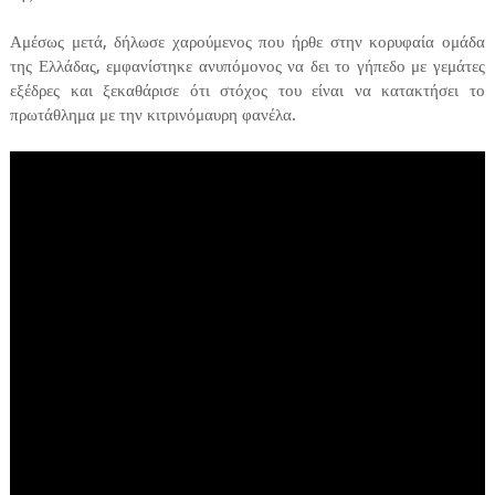
Αμέσως μετά, δήλωσε χαρούμενος που ήρθε στην κορυφαία ομάδα
της Ελλάδας, εμφανίστηκε ανυπόμονος να δει το γήπεδο με γεμάτες
εξέδρες και ξεκαθάρισε ότι στόχος του είναι να κατακτήσει το
πρωτάθλημα με την κιτρινόμαυρη φανέλα.