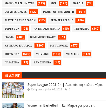
(145)
(195)
(24)
MANCHESTER UNITED
MVP
NAPOLI
(127)
(101)
OLYMPIC GAMES
PLAYER OF THE MONTH
(12)
(186)
PLAYER OF THE SEASON
PREMIER LEAGUE
(24)
(15)
(342)
SUPER CUP
ΑΝΤΕΤΟΚΟΥΝΜΠΟ
ΓΕΡΜΑΝΙΑ
(405)
(51)
ΙΤΑΛΙΑ
ΚΙΝΗΜΑΤΟΓΡΑΦΟΣ
(1200)
(672)
ΚΥΠΕΛΛΟ ΕΛΛΑΔΟΣ
ΜΕΤΑΓΡΑΦΕΣ
(603)
(156)
(112)
ΜΟΥΝΤΙΑΛ
ΜΟΥΣΙΚΗ
ΜΠΑΓΕΡΝ
(13)
(43)
ΠΑΡΑΞΕΝΑ
ΣΑΝ ΣΗΜΕΡΑ
WEEK'S TOP
Super League 2023-24 | Ανασκόπηση πρώτου γύρου
Τρίτη, Δεκεμβρίου 05, 2023
0
Women in Basketball | Ezi Magbegor portrait