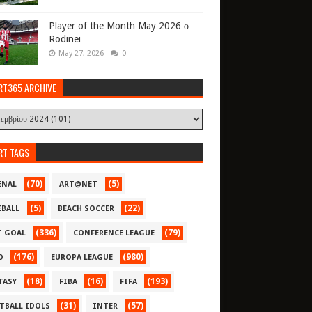
Player of the Month May 2026 ο
Rodinei
May 27, 2026
0
RT365 ARCHIVE
RT TAGS
(70)
(5)
ENAL
ART@NET
(5)
(22)
EBALL
BEACH SOCCER
(336)
(79)
T GOAL
CONFERENCE LEAGUE
(176)
(980)
O
EUROPA LEAGUE
(18)
(16)
(193)
TASY
FIBA
FIFA
(31)
(57)
TBALL IDOLS
INTER