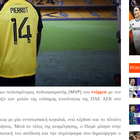
ΡΟΗ
θηκε πολυτιμότερος ποδοσφαιριστής (MVP) του
ντέρμπι
με τον
αξύ των μελών της επίσημης κοινότητας της ΠΑΕ ΑΕΚ στο
κορ με μία εντυπωσιακή κεφαλιά, ενώ κέρδισε και το πέναλτι
ρήσεις. Μετά το τέλος της αναμέτρησης, ο Πιερό μίλησε στην
οσωπική του απόδοση και την ατμόσφαιρα που δημιούργησε ο