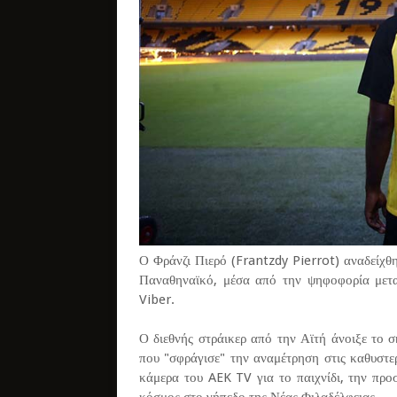
Ο Φράνζι Πιερό (Frantzdy Pierrot) αναδείχ
Παναθηναϊκό, μέσα από την ψηφοφορία μετ
Viber.
Ο διεθνής στράικερ από την Αϊτή άνοιξε το σ
που "σφράγισε" την αναμέτρηση στις καθυστε
κάμερα του AEK TV για το παιχνίδι, την πρ
κόσμος στο γήπεδο της Νέας Φιλαδέλφειας.