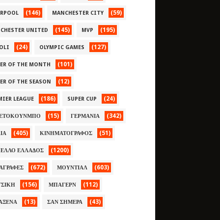
(146)
(59)
ERPOOL
MANCHESTER CITY
(145)
(195)
CHESTER UNITED
MVP
(24)
(127)
OLI
OLYMPIC GAMES
(101)
YER OF THE MONTH
(12)
YER OF THE SEASON
(186)
(24)
MIER LEAGUE
SUPER CUP
(15)
(342)
ΕΤΟΚΟΥΝΜΠΟ
ΓΕΡΜΑΝΙΑ
(405)
(51)
ΛΙΑ
ΚΙΝΗΜΑΤΟΓΡΑΦΟΣ
(1200)
ΕΛΛΟ ΕΛΛΑΔΟΣ
(672)
(603)
ΑΓΡΑΦΕΣ
ΜΟΥΝΤΙΑΛ
(156)
(112)
ΣΙΚΗ
ΜΠΑΓΕΡΝ
(13)
(43)
ΑΞΕΝΑ
ΣΑΝ ΣΗΜΕΡΑ