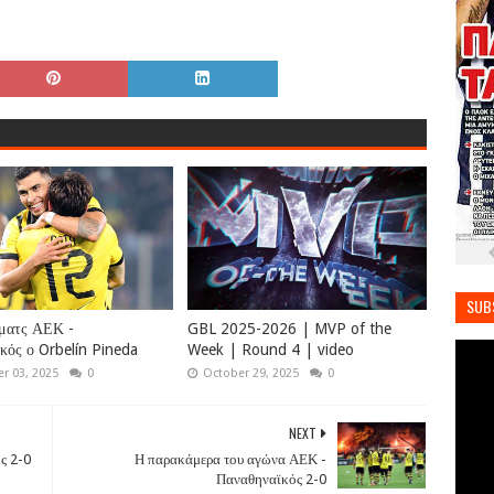
SUB
ματς ΑΕΚ -
GBL 2025-2026 | MVP of the
κός ο Orbelín Pineda
Week | Round 4 | video
r 03, 2025
0
October 29, 2025
0
NEXT
ς 2-0
Η παρακάμερα του αγώνα ΑΕΚ -
Παναθηναϊκός 2-0