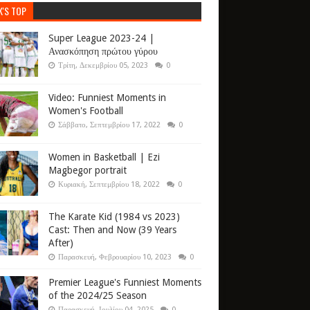
K'S TOP
Super League 2023-24 |
Ανασκόπηση πρώτου γύρου
Τρίτη, Δεκεμβρίου 05, 2023
0
Video: Funniest Moments in
Women's Football
Σάββατο, Σεπτεμβρίου 17, 2022
0
Women in Basketball | Ezi
Magbegor portrait
Κυριακή, Σεπτεμβρίου 18, 2022
0
The Karate Kid (1984 vs 2023)
Cast: Then and Now (39 Years
After)
Παρασκευή, Φεβρουαρίου 10, 2023
0
Premier League's Funniest Moments
of the 2024/25 Season
Παρασκευή, Ιουλίου 04, 2025
0