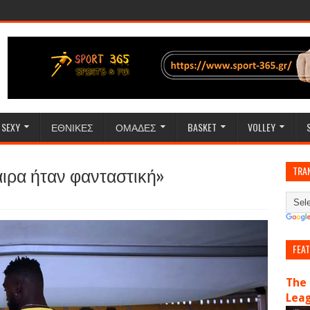
SEXY
ΕΘΝΙΚΕΣ
ΟΜΑΔΕΣ
BASKET
VOLLEY
φαιρα ήταν φανταστική»
TRA
FEA
The 
Lea