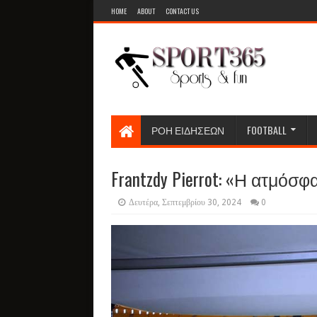
HOME
ABOUT
CONTACT US
ΡΟΗ ΕΙΔΗΣΕΩΝ
FOOTBALL
Frantzdy Pierrot: «Η ατμόσ
Δευτέρα, Σεπτεμβρίου 30, 2024
0