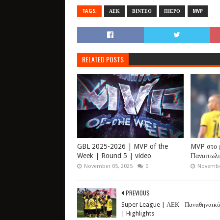
TAGS:
ΑΕΚ
ΒΙΝΤΕΟ
ΠΙΕΡΟ
MVP
RELATED POSTS
GBL 2025-2026 | MVP of the
MVP στο 
Week | Round 5 | video
Παναιτωλι
November 05, 2025
0
Novembe
PREVIOUS
Super League | ΑΕΚ - Παναθηναϊκό
| Highlights