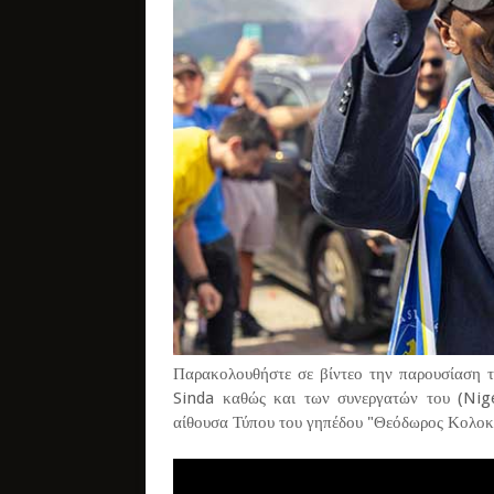
Παρακολουθήστε σε βίντεο την παρουσίαση 
Sinda καθώς και των συνεργατών του (Nig
αίθουσα Τύπου του γηπέδου "Θεόδωρος Κολοκ