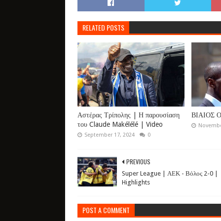
RELATED POSTS
Αστέρας Τρίπολης | Η παρουσίαση
ΒΙΑΙΟΣ 
του Claude Makélélé | Video
Novembe
September 17, 2024
0
PREVIOUS
Super League | ΑΕΚ - Βόλος 2-0 |
Highlights
POST A COMMENT