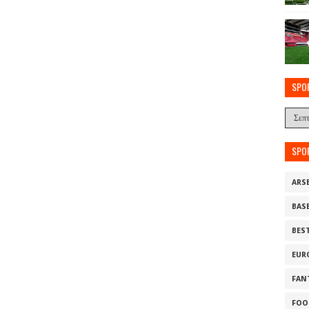
SPO
SPO
ARS
BAS
BES
EUR
FAN
FOO