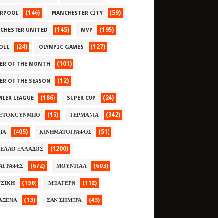
(146)
(59)
ERPOOL
MANCHESTER CITY
(145)
(195)
CHESTER UNITED
MVP
(24)
(127)
OLI
OLYMPIC GAMES
(101)
YER OF THE MONTH
(12)
YER OF THE SEASON
(186)
(24)
MIER LEAGUE
SUPER CUP
(15)
(342)
ΕΤΟΚΟΥΝΜΠΟ
ΓΕΡΜΑΝΙΑ
(405)
(51)
ΛΙΑ
ΚΙΝΗΜΑΤΟΓΡΑΦΟΣ
(1200)
ΕΛΛΟ ΕΛΛΑΔΟΣ
(672)
(603)
ΑΓΡΑΦΕΣ
ΜΟΥΝΤΙΑΛ
(156)
(112)
ΣΙΚΗ
ΜΠΑΓΕΡΝ
(13)
(43)
ΑΞΕΝΑ
ΣΑΝ ΣΗΜΕΡΑ