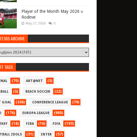
Player of the Month May 2026 ο
Rodinei
May 27, 2026
0
RT365 ARCHIVE
RT TAGS
(70)
(5)
ENAL
ART@NET
(5)
(22)
EBALL
BEACH SOCCER
(336)
(79)
T GOAL
CONFERENCE LEAGUE
(176)
(980)
O
EUROPA LEAGUE
(18)
(16)
(193)
TASY
FIBA
FIFA
(31)
(57)
TBALL IDOLS
INTER