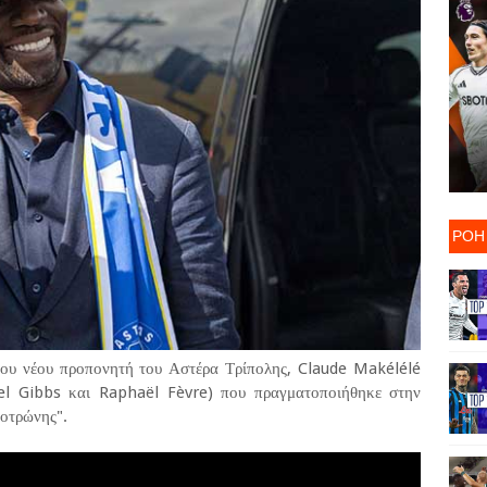
ΡΟΗ
του νέου προπονητή του Αστέρα Τρίπολης, Claude Makélélé
el Gibbs και Raphaël Fèvre) που πραγματοποιήθηκε στην
οτρώνης".