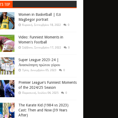
K'S TOP
Women in Basketball | Ezi
Magbegor portrait
Κυριακή, Σεπτεμβρίου 18, 2022
0
Video: Funniest Moments in
Women's Football
Σάββατο, Σεπτεμβρίου 17, 2022
0
Super League 2023-24 |
Ανασκόπηση πρώτου γύρου
Τρίτη, Δεκεμβρίου 05, 2023
0
Premier League's Funniest Moments
of the 2024/25 Season
Παρασκευή, Ιουλίου 04, 2025
0
The Karate Kid (1984 vs 2023)
Cast: Then and Now (39 Years
After)