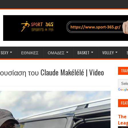
SEXY
ΕΘΝΙΚΕΣ
ΟΜΑΔΕΣ
BASKET
VOLLEY
σίαση του Claude Makélélé | Video
TRA
FEA
The 
Lea