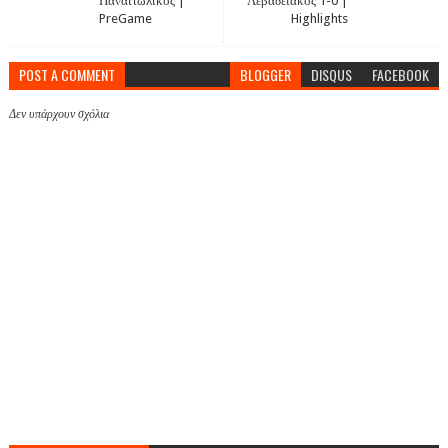
Παναιτωλικός |
Λεβαδειακός 1-0 |
PreGame
Highlights
POST A COMMENT
BLOGGER
DISQUS
FACEBOOK
Δεν υπάρχουν σχόλια