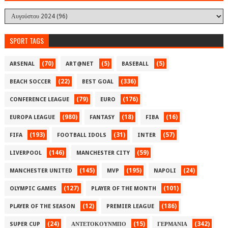
SPORT TAGS
(70)
(5)
(5)
ARSENAL
ART@NET
BASEBALL
(22)
(336)
BEACH SOCCER
BEST GOAL
(79)
(176)
CONFERENCE LEAGUE
EURO
(980)
(18)
(16)
EUROPA LEAGUE
FANTASY
FIBA
(193)
(31)
(57)
FIFA
FOOTBALL IDOLS
INTER
(146)
(59)
LIVERPOOL
MANCHESTER CITY
(145)
(195)
(24)
MANCHESTER UNITED
MVP
NAPOLI
(127)
(101)
OLYMPIC GAMES
PLAYER OF THE MONTH
(12)
(186)
PLAYER OF THE SEASON
PREMIER LEAGUE
(24)
(15)
(342)
SUPER CUP
ΑΝΤΕΤΟΚΟΥΝΜΠΟ
ΓΕΡΜΑΝΙΑ