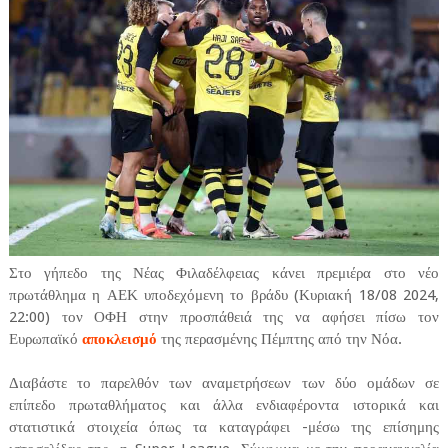
Στο γήπεδο της Νέας Φιλαδέλφειας κάνει πρεμιέρα στο νέο
πρωτάθλημα η ΑΕΚ υποδεχόμενη το βράδυ (Κυριακή 18/08 2024,
22:00) τον ΟΦΗ στην προσπάθειά της να αφήσει πίσω τον
Ευρωπαϊκό
αποκλεισμό
της περασμένης Πέμπτης από την Νόα.
Διαβάστε το παρελθόν των αναμετρήσεων των δύο ομάδων σε
επίπεδο πρωταθλήματος και άλλα ενδιαφέροντα ιστορικά και
στατιστικά στοιχεία όπως τα καταγράφει -μέσω της επίσημης