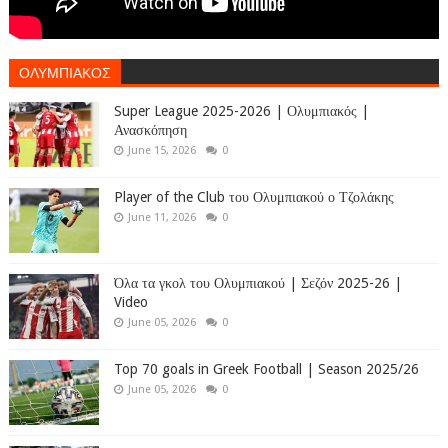
ΟΛΥΜΠΙΑΚΟΣ
Super League 2025-2026 | Ολυμπιακός |
Ανασκόπηση
June 15, 2026
0
Player of the Club του Ολυμπιακού ο Τζολάκης
June 11, 2026
0
Όλα τα γκολ του Ολυμπιακού | Σεζόν 2025-26 |
Video
June 05, 2026
0
Top 70 goals in Greek Football | Season 2025/26
June 05, 2026
0