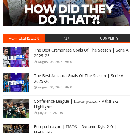
ΡΟΗ ΕΙΔΗΣΕΩΝ
AEK
COMMENTS
The Best Cremonese Goals Of The Season | Serie A
2025-26
August 04, 2026
0
The Best Atalanta Goals Of The Season | Serie A
2025-26
August 01, 2026
0
Conference League | Παναθηναϊκός - Paksi 2-2 |
Highlights
July 31, 2026
0
Europa League | ΠΑΟΚ - Dynamo Kyiv 2-0 |
Highlights