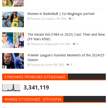
Women in Basketball | Ezi Magbegor portrait
Κυριακή, Σεπτεμβρίου 18, 2022
0
The Karate Kid (1984 vs 2023) Cast: Then and Now
(39 Years After)
Παρασκευή, Φεβρουαρίου 10, 2023
0
Premier League's Funniest Moments of the 2024/25
Season
Παρασκευή, Ιουλίου 04, 2025
0
ΣΥΝΟΛΙΚΕΣ ΠΡΟΒΟΛΕΣ ΙΣΤΟΣΕΛΙΔΑΣ
3,341,119
ΦΙΛΙΚΕΣ ΙΣΤΟΣΕΛΙΔΕΣ - ΙΣΤΟΛΟΓΙΑ