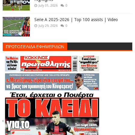
July 31, 2026
0
Serie A 2025-2026 | Top 100 assists | Video
July 29, 2026
0
ΠΡΩΤΟΣΕΛΙΔΑ ΕΦΗΜΕΡΙΔΩΝ