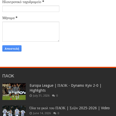
Ηλεκτρονικό ταχυδρομείο
*
Μήνυμα
*
ΠΑΟΚ
Europa League | ΠΑΟΚ - Dynamo Kyiv 2-0 |
Highlights
July 31, 2026
0
Όλα τα γκολ του ΠΑΟΚ | Σεζόν 2025-2026 | Video
June 14, 2026
0