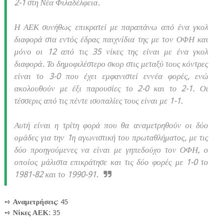
2-1 στη Νέα Φιλαδέλφεια.
Η ΑΕΚ συνήθως επικρατεί με παραπάνω από ένα γκολ
διαφορά στα εντός έδρας παιχνίδια της με τον ΟΦΗ και
μόνο οι 12 από τις 35 νίκες της είναι με ένα γκολ
διαφορά. Το δημοφιλέστερο σκορ στις μεταξύ τους κόντρες
είναι το 3-0 που έχει εμφανιστεί εννέα φορές, ενώ
ακολουθούν με έξι παρουσίες το 2-0 και το 2-1. Οι
τέσσερις από τις πέντε ισοπαλίες τους είναι με 1-1.
Αυτή είναι η τρίτη φορά που θα αναμετρηθούν οι δύο
ομάδες για την 1η αγωνιστική του πρωταθλήματος, με τις
δύο προηγούμενες να είναι με γηπεδούχο τον ΟΦΗ, ο
οποίος μάλιστα επικράτησε και τις δύο φορές με 1-0 το
1981-82 και το 1990-91.
➺
Αναμετρήσεις
: 45
➺
Νίκες ΑΕΚ
: 35