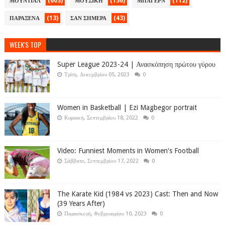
(603)
(156)
(112)
ΜΟΥΝΤΙΑΛ
ΜΟΥΣΙΚΗ
ΜΠΑΓΕΡΝ
(13)
(43)
ΠΑΡΑΞΕΝΑ
ΣΑΝ ΣΗΜΕΡΑ
WEEK'S TOP
Super League 2023-24 | Ανασκόπηση πρώτου γύρου
Τρίτη, Δεκεμβρίου 05, 2023
0
Women in Basketball | Ezi Magbegor portrait
Κυριακή, Σεπτεμβρίου 18, 2022
0
Video: Funniest Moments in Women's Football
Σάββατο, Σεπτεμβρίου 17, 2022
0
The Karate Kid (1984 vs 2023) Cast: Then and Now
(39 Years After)
Παρασκευή, Φεβρουαρίου 10, 2023
0