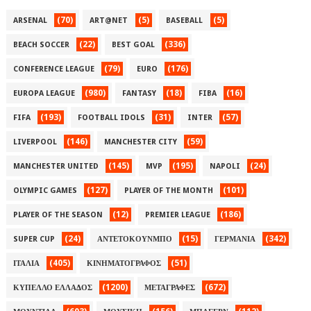
(70)
(5)
(5)
ARSENAL
ART@NET
BASEBALL
(22)
(336)
BEACH SOCCER
BEST GOAL
(79)
(176)
CONFERENCE LEAGUE
EURO
(980)
(18)
(16)
EUROPA LEAGUE
FANTASY
FIBA
(193)
(31)
(57)
FIFA
FOOTBALL IDOLS
INTER
(146)
(59)
LIVERPOOL
MANCHESTER CITY
(145)
(195)
(24)
MANCHESTER UNITED
MVP
NAPOLI
(127)
(101)
OLYMPIC GAMES
PLAYER OF THE MONTH
(12)
(186)
PLAYER OF THE SEASON
PREMIER LEAGUE
(24)
(15)
(342)
SUPER CUP
ΑΝΤΕΤΟΚΟΥΝΜΠΟ
ΓΕΡΜΑΝΙΑ
(405)
(51)
ΙΤΑΛΙΑ
ΚΙΝΗΜΑΤΟΓΡΑΦΟΣ
(1200)
(672)
ΚΥΠΕΛΛΟ ΕΛΛΑΔΟΣ
ΜΕΤΑΓΡΑΦΕΣ