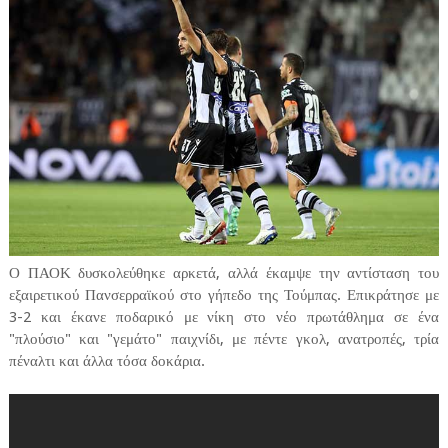
Ο ΠΑΟΚ δυσκολεύθηκε αρκετά, αλλά έκαμψε την αντίσταση του
εξαιρετικού Πανσερραϊκού στο γήπεδο της Τούμπας. Επικράτησε με
3-2 και έκανε ποδαρικό με νίκη στο νέο πρωτάθλημα σε ένα
"πλούσιο" και "γεμάτο" παιχνίδι, με πέντε γκολ, ανατροπές, τρία
πέναλτι και άλλα τόσα δοκάρια.