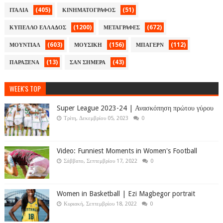
(405)
(51)
ΙΤΑΛΙΑ
ΚΙΝΗΜΑΤΟΓΡΑΦΟΣ
(1200)
(672)
ΚΥΠΕΛΛΟ ΕΛΛΑΔΟΣ
ΜΕΤΑΓΡΑΦΕΣ
(603)
(156)
(112)
ΜΟΥΝΤΙΑΛ
ΜΟΥΣΙΚΗ
ΜΠΑΓΕΡΝ
(13)
(43)
ΠΑΡΑΞΕΝΑ
ΣΑΝ ΣΗΜΕΡΑ
WEEK'S TOP
Super League 2023-24 | Ανασκόπηση πρώτου γύρου
Τρίτη, Δεκεμβρίου 05, 2023
0
Video: Funniest Moments in Women's Football
Σάββατο, Σεπτεμβρίου 17, 2022
0
Women in Basketball | Ezi Magbegor portrait
Κυριακή, Σεπτεμβρίου 18, 2022
0