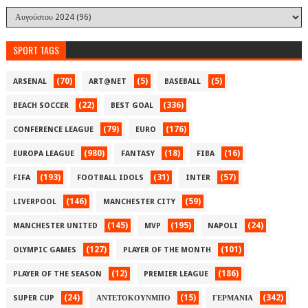
SPORT TAGS
(70)
(5)
(5)
ARSENAL
ART@NET
BASEBALL
(22)
(336)
BEACH SOCCER
BEST GOAL
(79)
(176)
CONFERENCE LEAGUE
EURO
(980)
(18)
(16)
EUROPA LEAGUE
FANTASY
FIBA
(193)
(31)
(57)
FIFA
FOOTBALL IDOLS
INTER
(146)
(59)
LIVERPOOL
MANCHESTER CITY
(145)
(195)
(24)
MANCHESTER UNITED
MVP
NAPOLI
(127)
(101)
OLYMPIC GAMES
PLAYER OF THE MONTH
(12)
(186)
PLAYER OF THE SEASON
PREMIER LEAGUE
(24)
(15)
(342)
SUPER CUP
ΑΝΤΕΤΟΚΟΥΝΜΠΟ
ΓΕΡΜΑΝΙΑ