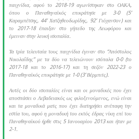
παιχνίδια, αφού το 2018-19 αγωνίστηκαν στο ΟΑΚΑ,
όπου ο Παναθηναϊκός επικράτησε με 3-0 (5’
Καραμπέτσης, 44’ Χατζηθεοδωρίδης, 92’ Γιόχανσον) και
το 2017-18 έπαιξαν στο γήπεδο της Λεωφόρου και
έμειναν στην λευκή ισοπαλία.
Τα τρία τελευταία τους παιχνίδια έγιναν στο “Απόστολος
Νικολαΐδης” με τα δύο να τελειώνουν ισόπαλα 0-0 (το
2017-18 και το 2016-17) και τη σεζόν 2022-23 ο
Παναθηναϊκός επικράτησε με 1-0 (3’ Βέρμπιτς).
Αυτές οι δύο ισοπαλίες είναι και οι μοναδικές που έχει
αποσπάσει ο Λεβαδειακός ως φιλοξενούμενος, ενώ είναι
και τα μοναδικά ματς που έχει διατηρήσει ανέπαφη την
εστία του, αφού η μοναδική του εκτός έδρας νίκη επί του
Παναθηναϊκού ήρθε στις 5 Ιανουαρίου 2013 και ήταν με
2-1.