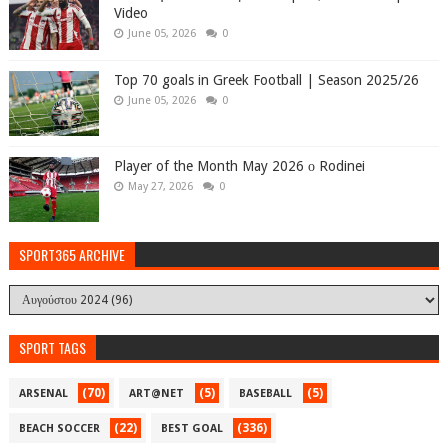
Video
June 05, 2026
0
Top 70 goals in Greek Football | Season 2025/26
June 05, 2026
0
Player of the Month May 2026 ο Rodinei
May 27, 2026
0
SPORT365 ARCHIVE
SPORT TAGS
(70)
(5)
(5)
ARSENAL
ART@NET
BASEBALL
(22)
(336)
BEACH SOCCER
BEST GOAL