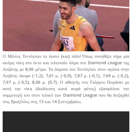
Ο Μίλτος Τεντόγλου το έκανε (και) πάλι! Όπως συνηθίζει πήρε μία
ακόμη νίκη στο έκτο και τελευταίο άλμα στο Diamond League της
Λοζάνης με 8,06 μέτρα. Τα άλματα του Τεντόγλου στον αγώνα στην
Λοζάνη: άκυρο (-1,2), 7,61 μ. (-0,9), 7,87 μ. (-0,1), 7,69 μ. (-0,2),
7,97 μ. (-0,5), 8,06 μ. (0,7). Ο αθλητής του Γιώργου Πομάσκι με
αυτή την νίκη (δωδέκατη κατά σειρά φέτος) εξασφάλισε την
συμμετοχή του στον τελικό των Diamond League που θα διεξαχθεί
στις Βρυξέλλες στις 13 και 14 Σεπτεμβρίου.