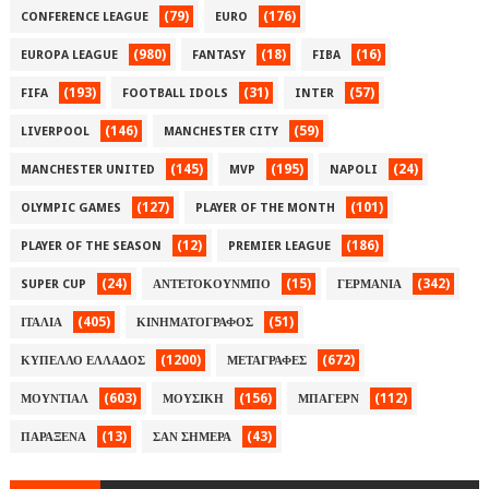
(79)
(176)
CONFERENCE LEAGUE
EURO
(980)
(18)
(16)
EUROPA LEAGUE
FANTASY
FIBA
(193)
(31)
(57)
FIFA
FOOTBALL IDOLS
INTER
(146)
(59)
LIVERPOOL
MANCHESTER CITY
(145)
(195)
(24)
MANCHESTER UNITED
MVP
NAPOLI
(127)
(101)
OLYMPIC GAMES
PLAYER OF THE MONTH
(12)
(186)
PLAYER OF THE SEASON
PREMIER LEAGUE
(24)
(15)
(342)
SUPER CUP
ΑΝΤΕΤΟΚΟΥΝΜΠΟ
ΓΕΡΜΑΝΙΑ
(405)
(51)
ΙΤΑΛΙΑ
ΚΙΝΗΜΑΤΟΓΡΑΦΟΣ
(1200)
(672)
ΚΥΠΕΛΛΟ ΕΛΛΑΔΟΣ
ΜΕΤΑΓΡΑΦΕΣ
(603)
(156)
(112)
ΜΟΥΝΤΙΑΛ
ΜΟΥΣΙΚΗ
ΜΠΑΓΕΡΝ
(13)
(43)
ΠΑΡΑΞΕΝΑ
ΣΑΝ ΣΗΜΕΡΑ