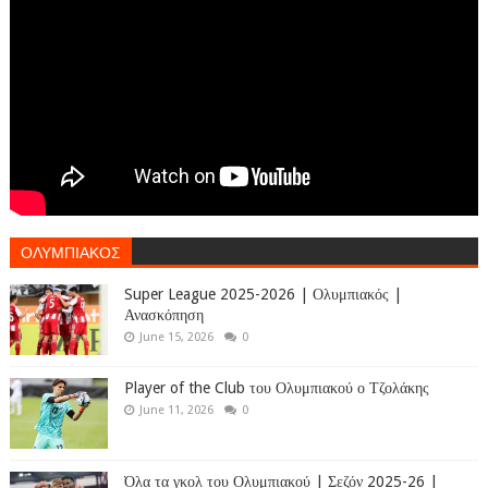
ΟΛΥΜΠΙΑΚΟΣ
Super League 2025-2026 | Ολυμπιακός |
Ανασκόπηση
June 15, 2026
0
Player of the Club του Ολυμπιακού ο Τζολάκης
June 11, 2026
0
Όλα τα γκολ του Ολυμπιακού | Σεζόν 2025-26 |