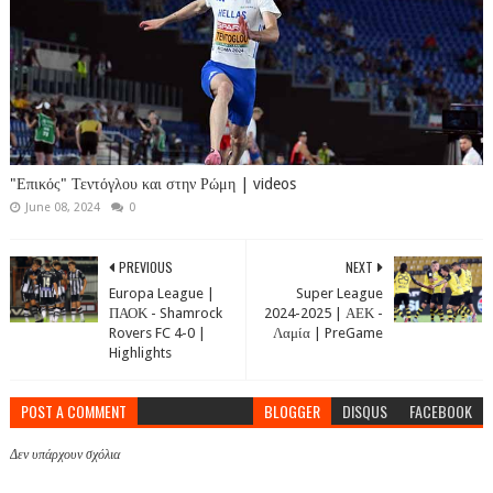
"Επικός" Τεντόγλου και στην Ρώμη | videos
June 08, 2024
0
PREVIOUS
NEXT
Europa League |
Super League
ΠΑΟΚ - Shamrock
2024-2025 | ΑΕΚ -
Rovers FC 4-0 |
Λαμία | PreGame
Highlights
POST A COMMENT
BLOGGER
DISQUS
FACEBOOK
Δεν υπάρχουν σχόλια