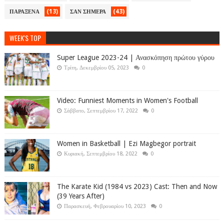
(13)
(43)
ΠΑΡΑΞΕΝΑ
ΣΑΝ ΣΗΜΕΡΑ
WEEK'S TOP
Super League 2023-24 | Ανασκόπηση πρώτου γύρου
Τρίτη, Δεκεμβρίου 05, 2023
0
Video: Funniest Moments in Women's Football
Σάββατο, Σεπτεμβρίου 17, 2022
0
Women in Basketball | Ezi Magbegor portrait
Κυριακή, Σεπτεμβρίου 18, 2022
0
The Karate Kid (1984 vs 2023) Cast: Then and Now
(39 Years After)
Παρασκευή, Φεβρουαρίου 10, 2023
0