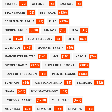
(70)
(5)
(5)
ARSENAL
ART@NET
BASEBALL
(22)
(336)
BEACH SOCCER
BEST GOAL
(79)
(176)
CONFERENCE LEAGUE
EURO
(980)
(18)
(16)
EUROPA LEAGUE
FANTASY
FIBA
(193)
(31)
(57)
FIFA
FOOTBALL IDOLS
INTER
(146)
(59)
LIVERPOOL
MANCHESTER CITY
(145)
(195)
(24)
MANCHESTER UNITED
MVP
NAPOLI
(127)
(101)
OLYMPIC GAMES
PLAYER OF THE MONTH
(12)
(186)
PLAYER OF THE SEASON
PREMIER LEAGUE
(24)
(15)
(342)
SUPER CUP
ΑΝΤΕΤΟΚΟΥΝΜΠΟ
ΓΕΡΜΑΝΙΑ
(405)
(51)
ΙΤΑΛΙΑ
ΚΙΝΗΜΑΤΟΓΡΑΦΟΣ
(1200)
(672)
ΚΥΠΕΛΛΟ ΕΛΛΑΔΟΣ
ΜΕΤΑΓΡΑΦΕΣ
(603)
(156)
(112)
ΜΟΥΝΤΙΑΛ
ΜΟΥΣΙΚΗ
ΜΠΑΓΕΡΝ