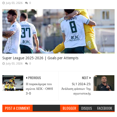
July 03, 2026
0
Super League 2025-2026 | Goals per Attempts
July 03, 2026
0
PREVIOUS
NEXT
Η παρακάμερα του
SL1 2024-25:
αγώνα ΑΕΚ - ΟΦΗ
Ανάλυση φάσεων 1ης
3-0
αγωνιστικής
POST A COMMENT
BLOGGER
DISQUS
FACEBOOK