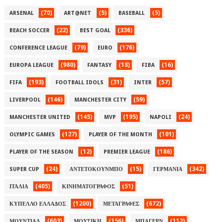
(70)
(5)
(5)
ARSENAL
ART@NET
BASEBALL
(22)
(336)
BEACH SOCCER
BEST GOAL
(79)
(176)
CONFERENCE LEAGUE
EURO
(980)
(18)
(16)
EUROPA LEAGUE
FANTASY
FIBA
(193)
(31)
(57)
FIFA
FOOTBALL IDOLS
INTER
(146)
(59)
LIVERPOOL
MANCHESTER CITY
(145)
(195)
(24)
MANCHESTER UNITED
MVP
NAPOLI
(127)
(101)
OLYMPIC GAMES
PLAYER OF THE MONTH
(12)
(186)
PLAYER OF THE SEASON
PREMIER LEAGUE
(24)
(15)
(342)
SUPER CUP
ΑΝΤΕΤΟΚΟΥΝΜΠΟ
ΓΕΡΜΑΝΙΑ
(405)
(51)
ΙΤΑΛΙΑ
ΚΙΝΗΜΑΤΟΓΡΑΦΟΣ
(1200)
(672)
ΚΥΠΕΛΛΟ ΕΛΛΑΔΟΣ
ΜΕΤΑΓΡΑΦΕΣ
(603)
(156)
(112)
ΜΟΥΝΤΙΑΛ
ΜΟΥΣΙΚΗ
ΜΠΑΓΕΡΝ