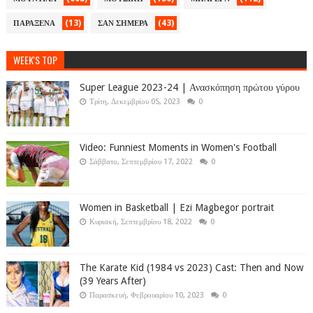
(13)
(43)
ΠΑΡΑΞΕΝΑ
ΣΑΝ ΣΗΜΕΡΑ
WEEK'S TOP
Super League 2023-24 | Ανασκόπηση πρώτου γύρου
Τρίτη, Δεκεμβρίου 05, 2023
0
Video: Funniest Moments in Women's Football
Σάββατο, Σεπτεμβρίου 17, 2022
0
Women in Basketball | Ezi Magbegor portrait
Κυριακή, Σεπτεμβρίου 18, 2022
0
The Karate Kid (1984 vs 2023) Cast: Then and Now
(39 Years After)
Παρασκευή, Φεβρουαρίου 10, 2023
0