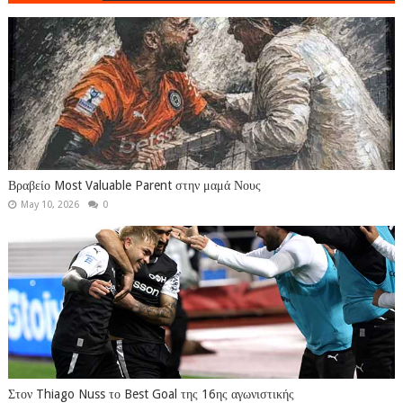
Βραβείο Most Valuable Parent στην μαμά Νους
May 10, 2026
0
Στον Thiago Nuss το Best Goal της 16ης αγωνιστικής