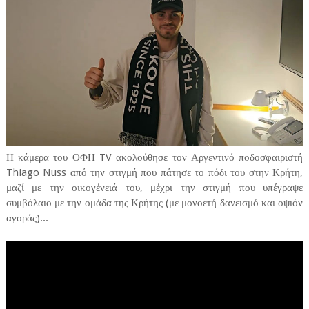
Η κάμερα του ΟΦΗ TV ακολούθησε τον Αργεντινό ποδοσφαιριστή
Thiago Nuss από την στιγμή που πάτησε το πόδι του στην Κρήτη,
μαζί με την οικογένειά του, μέχρι την στιγμή που υπέγραψε
συμβόλαιο με την ομάδα της Κρήτης (με μονοετή δανεισμό και οψιόν
αγοράς)...