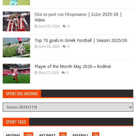
Όλα τα γκολ του Ολυμπιακού | Σεζόν 2025-26 |
Video
June 05, 2026
0
Top 70 goals in Greek Football | Season 2025/26
June 05, 2026
0
Player of the Month May 2026 ο Rodinei
May 27, 2026
0
SPORT365 ARCHIVE
SPORT TAGS
(70)
(5)
(5)
ARSENAL
ART@NET
BASEBALL