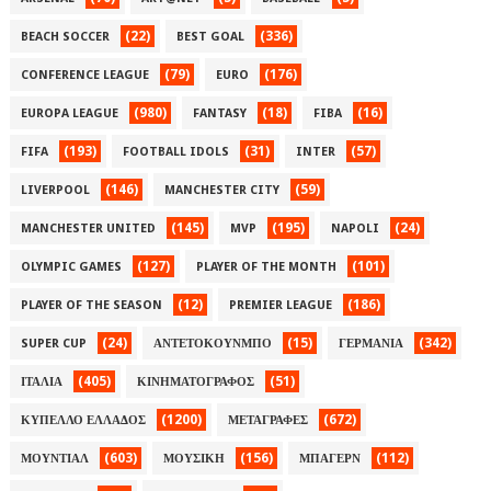
(22)
(336)
BEACH SOCCER
BEST GOAL
(79)
(176)
CONFERENCE LEAGUE
EURO
(980)
(18)
(16)
EUROPA LEAGUE
FANTASY
FIBA
(193)
(31)
(57)
FIFA
FOOTBALL IDOLS
INTER
(146)
(59)
LIVERPOOL
MANCHESTER CITY
(145)
(195)
(24)
MANCHESTER UNITED
MVP
NAPOLI
(127)
(101)
OLYMPIC GAMES
PLAYER OF THE MONTH
(12)
(186)
PLAYER OF THE SEASON
PREMIER LEAGUE
(24)
(15)
(342)
SUPER CUP
ΑΝΤΕΤΟΚΟΥΝΜΠΟ
ΓΕΡΜΑΝΙΑ
(405)
(51)
ΙΤΑΛΙΑ
ΚΙΝΗΜΑΤΟΓΡΑΦΟΣ
(1200)
(672)
ΚΥΠΕΛΛΟ ΕΛΛΑΔΟΣ
ΜΕΤΑΓΡΑΦΕΣ
(603)
(156)
(112)
ΜΟΥΝΤΙΑΛ
ΜΟΥΣΙΚΗ
ΜΠΑΓΕΡΝ