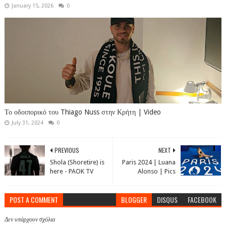
January 15, 2026
0
Το οδοιπορικό του Thiago Nuss στην Κρήτη | Video
July 31, 2024
0
PREVIOUS
NEXT
Shola (Shoretire) is
Paris 2024 | Luana
here - PAOK TV
Alonso | Pics
POST A COMMENT
BLOGGER
DISQUS
FACEBOOK
Δεν υπάρχουν σχόλια