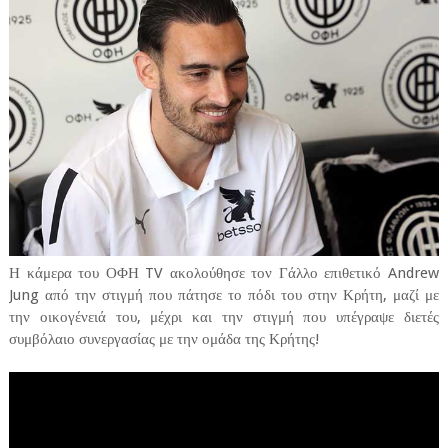
Η κάμερα του ΟΦΗ TV ακολούθησε τον Γάλλο επιθετικό Andrew
Jung από την στιγμή που πάτησε το πόδι του στην Κρήτη, μαζί με
την οικογένειά του, μέχρι και την στιγμή που υπέγραψε διετές
συμβόλαιο συνεργασίας με την ομάδα της Κρήτης!