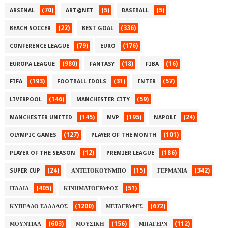
(70)
(5)
(5)
ARSENAL
ART@NET
BASEBALL
(22)
(336)
BEACH SOCCER
BEST GOAL
(79)
(176)
CONFERENCE LEAGUE
EURO
(980)
(18)
(16)
EUROPA LEAGUE
FANTASY
FIBA
(193)
(31)
(57)
FIFA
FOOTBALL IDOLS
INTER
(146)
(59)
LIVERPOOL
MANCHESTER CITY
(145)
(195)
(24)
MANCHESTER UNITED
MVP
NAPOLI
(127)
(101)
OLYMPIC GAMES
PLAYER OF THE MONTH
(12)
(186)
PLAYER OF THE SEASON
PREMIER LEAGUE
(24)
(15)
(342)
SUPER CUP
ΑΝΤΕΤΟΚΟΥΝΜΠΟ
ΓΕΡΜΑΝΙΑ
(405)
(51)
ΙΤΑΛΙΑ
ΚΙΝΗΜΑΤΟΓΡΑΦΟΣ
(1200)
(672)
ΚΥΠΕΛΛΟ ΕΛΛΑΔΟΣ
ΜΕΤΑΓΡΑΦΕΣ
(603)
(156)
(112)
ΜΟΥΝΤΙΑΛ
ΜΟΥΣΙΚΗ
ΜΠΑΓΕΡΝ