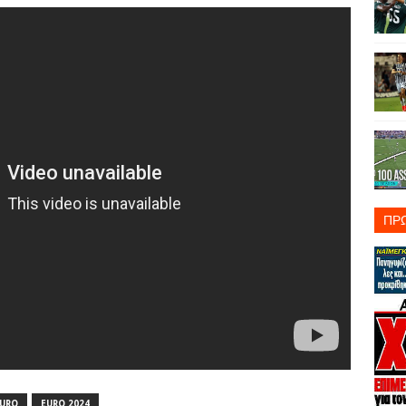
ΠΡ
URO
EURO 2024