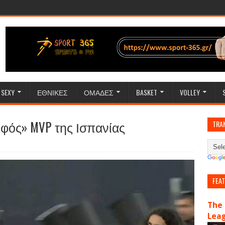
SEXY
ΕΘΝΙΚΕΣ
ΟΜΑΔΕΣ
BASKET
VOLLEY
κρυφός» MVP της Ισπανίας
TRA
FEA
The 
Lea