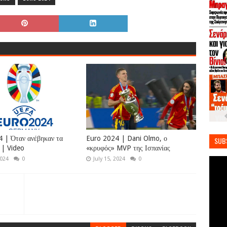
 | Όταν ανέβηκαν τα
Euro 2024 | Dani Olmo, ο
SUB
 | Video
«κρυφός» MVP της Ισπανίας
2024
0
July 15, 2024
0