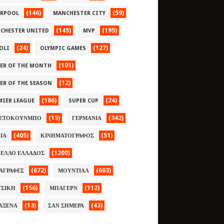
(146)
(59)
ERPOOL
MANCHESTER CITY
(145)
(195)
CHESTER UNITED
MVP
(24)
(127)
OLI
OLYMPIC GAMES
(101)
YER OF THE MONTH
(12)
YER OF THE SEASON
(186)
(24)
MIER LEAGUE
SUPER CUP
(15)
(342)
ΕΤΟΚΟΥΝΜΠΟ
ΓΕΡΜΑΝΙΑ
(405)
(51)
ΛΙΑ
ΚΙΝΗΜΑΤΟΓΡΑΦΟΣ
(1200)
ΕΛΛΟ ΕΛΛΑΔΟΣ
(672)
(603)
ΑΓΡΑΦΕΣ
ΜΟΥΝΤΙΑΛ
(156)
(112)
ΣΙΚΗ
ΜΠΑΓΕΡΝ
(13)
(43)
ΑΞΕΝΑ
ΣΑΝ ΣΗΜΕΡΑ