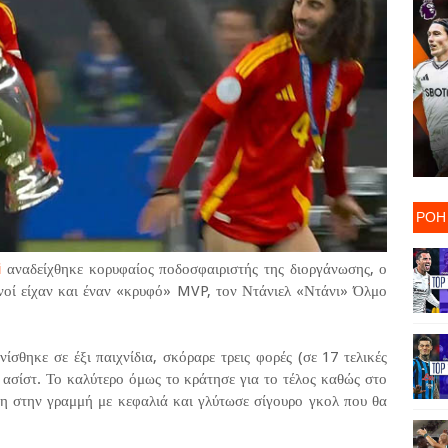
ΡΟΗ
i
αναδείχθηκε κορυφαίος ποδοσφαιριστής της διοργάνωσης, ο
ανοί είχαν και έναν «κρυφό» MVP, τον Ντάνιελ «Ντάνι» Όλμο
σθηκε σε έξι παιχνίδια, σκόραρε τρεις φορές (σε 17 τελικές
) ασίστ. Το καλύτερο όμως το κράτησε για το τέλος καθώς στο
βη στην γραμμή με κεφαλιά και γλύτωσε σίγουρο γκολ που θα