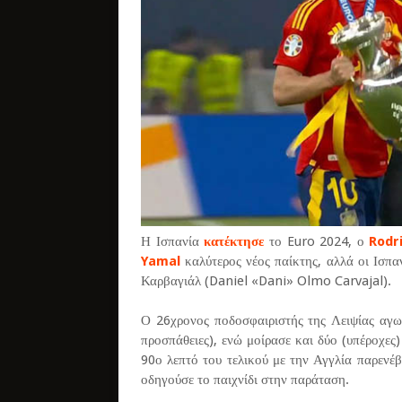
Η Ισπανία
κατέκτησε
το Euro 2024, ο
Rodr
Yamal
καλύτερος νέος παίκτης, αλλά οι Ισπ
Καρβαγιάλ (Daniel «Dani» Olmo Carvajal).
Ο 26χρονος ποδοσφαιριστής της Λειψίας αγωνί
προσπάθειες), ενώ μοίρασε και δύο (υπέροχες
90ο λεπτό του τελικού με την Αγγλία παρενέ
οδηγούσε το παιχνίδι στην παράταση.