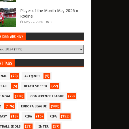
Player of the Month May 2026 ο
Rodinei
May 27, 2026
0
RT365 ARCHIVE
RT TAGS
(70)
(5)
ENAL
ART@NET
(5)
(22)
EBALL
BEACH SOCCER
(336)
(79)
T GOAL
CONFERENCE LEAGUE
(176)
(980)
O
EUROPA LEAGUE
(18)
(16)
(193)
TASY
FIBA
FIFA
(31)
(57)
TBALL IDOLS
INTER