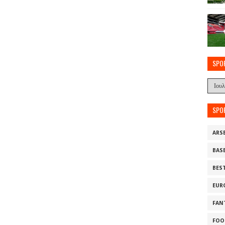
SPO
SPO
ARS
BAS
BES
EUR
FAN
FOO