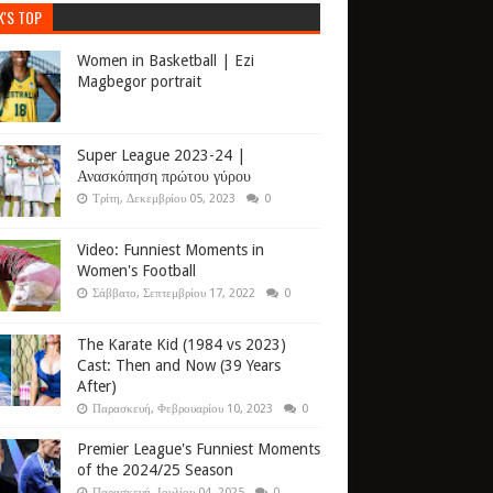
K'S TOP
Women in Basketball | Ezi
Magbegor portrait
Super League 2023-24 |
Ανασκόπηση πρώτου γύρου
Τρίτη, Δεκεμβρίου 05, 2023
0
Video: Funniest Moments in
Women's Football
Σάββατο, Σεπτεμβρίου 17, 2022
0
The Karate Kid (1984 vs 2023)
Cast: Then and Now (39 Years
After)
Παρασκευή, Φεβρουαρίου 10, 2023
0
Premier League's Funniest Moments
of the 2024/25 Season
Παρασκευή, Ιουλίου 04, 2025
0