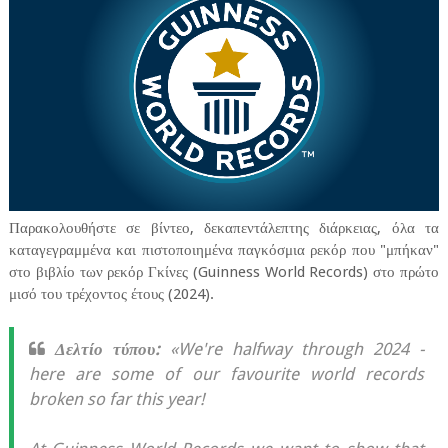
Παρακολουθήστε σε βίντεο, δεκαπεντάλεπτης διάρκειας, όλα τα
καταγεγραμμένα και πιστοποιημένα παγκόσμια ρεκόρ που "μπήκαν"
στο βιβλίο των ρεκόρ Γκίνες (Guinness World Records) στο πρώτο
μισό του τρέχοντος έτους (2024).
Δελτίο τύπου:
«We're halfway through 2024 -
here are some of our favourite world records
broken so far this year!