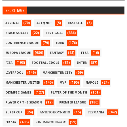
SPORT TAGS
(70)
(5)
(5)
ARSENAL
ART@NET
BASEBALL
(22)
(336)
BEACH SOCCER
BEST GOAL
(79)
(176)
CONFERENCE LEAGUE
EURO
(980)
(18)
(16)
EUROPA LEAGUE
FANTASY
FIBA
(193)
(31)
(57)
FIFA
FOOTBALL IDOLS
INTER
(146)
(59)
LIVERPOOL
MANCHESTER CITY
(145)
(195)
(24)
MANCHESTER UNITED
MVP
NAPOLI
(127)
(101)
OLYMPIC GAMES
PLAYER OF THE MONTH
(12)
(186)
PLAYER OF THE SEASON
PREMIER LEAGUE
(24)
(15)
(342)
SUPER CUP
ΑΝΤΕΤΟΚΟΥΝΜΠΟ
ΓΕΡΜΑΝΙΑ
(405)
(51)
ΙΤΑΛΙΑ
ΚΙΝΗΜΑΤΟΓΡΑΦΟΣ