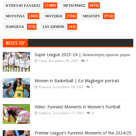
(1200)
(672)
ΚΥΠΕΛΛΟ ΕΛΛΑΔΟΣ
ΜΕΤΑΓΡΑΦΕΣ
(603)
(156)
(112)
ΜΟΥΝΤΙΑΛ
ΜΟΥΣΙΚΗ
ΜΠΑΓΕΡΝ
(13)
(43)
ΠΑΡΑΞΕΝΑ
ΣΑΝ ΣΗΜΕΡΑ
WEEK'S TOP
Super League 2023-24 | Ανασκόπηση πρώτου γύρου
Τρίτη, Δεκεμβρίου 05, 2023
0
Women in Basketball | Ezi Magbegor portrait
Κυριακή, Σεπτεμβρίου 18, 2022
0
Video: Funniest Moments in Women's Football
Σάββατο, Σεπτεμβρίου 17, 2022
0
Premier League's Funniest Moments of the 2024/25