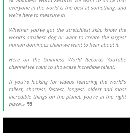
At Guinness World Records we want to show that
everyone in the world is the best at something, and
we’re here to measure it!
Whether you’ve got the stretchiest skin, know the
world’s smallest dog or want to create the largest
human dominoes chain we want to hear about it.
Here on the Guinness World Records YouTube
channel we want to showcase incredible talent.
If you're looking for videos featuring the world's
tallest, shortest, fastest, longest, oldest and most
incredible things on the planet, you're in the right
place.»