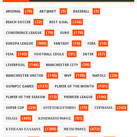
(70)
(5)
(5)
ARSENAL
ART@NET
BASEBALL
(22)
(336)
BEACH SOCCER
BEST GOAL
(79)
(176)
CONFERENCE LEAGUE
EURO
(980)
(18)
(16)
EUROPA LEAGUE
FANTASY
FIBA
(193)
(31)
(57)
FIFA
FOOTBALL IDOLS
INTER
(146)
(59)
LIVERPOOL
MANCHESTER CITY
(145)
(195)
(24)
MANCHESTER UNITED
MVP
NAPOLI
(127)
(101)
OLYMPIC GAMES
PLAYER OF THE MONTH
(12)
(186)
PLAYER OF THE SEASON
PREMIER LEAGUE
(24)
(15)
(342)
SUPER CUP
ΑΝΤΕΤΟΚΟΥΝΜΠΟ
ΓΕΡΜΑΝΙΑ
(405)
(51)
ΙΤΑΛΙΑ
ΚΙΝΗΜΑΤΟΓΡΑΦΟΣ
(1200)
(672)
ΚΥΠΕΛΛΟ ΕΛΛΑΔΟΣ
ΜΕΤΑΓΡΑΦΕΣ