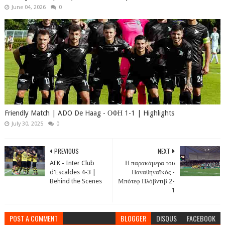
June 04, 2026
0
Friendly Match | ADO De Haag - ΟΦΗ 1-1 | Highlights
July 30, 2025
0
PREVIOUS
NEXT
AEK - Inter Club
Η παρακάμερα του
d'Escaldes 4-3 |
Παναθηναϊκός -
Behind the Scenes
Μπότεφ Πλόβντιβ 2-
1
POST A COMMENT
BLOGGER
DISQUS
FACEBOOK