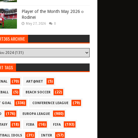
Player of the Month May 2026 ο
Rodinei
May 27, 2026
0
RT365 ARCHIVE
RT TAGS
(70)
(5)
ENAL
ART@NET
(5)
(22)
EBALL
BEACH SOCCER
(336)
(79)
T GOAL
CONFERENCE LEAGUE
(176)
(980)
O
EUROPA LEAGUE
(18)
(16)
(193)
TASY
FIBA
FIFA
(31)
(57)
TBALL IDOLS
INTER