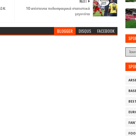
NEXT
24:
10 απίστευτα ποδοσφαιρικά στατιστικά
γεγονότα
BLOGGER
DISQUS
FACEBOOK
SPO
SPO
ARS
BAS
BES
EUR
FAN
FOO