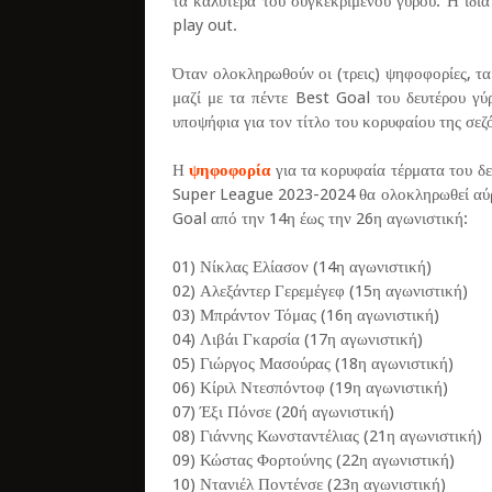
τα καλύτερα του συγκεκριμένου γύρου. Η ίδια
play out.
Όταν ολοκληρωθούν οι (τρεις) ψηφοφορίες, τα
μαζί με τα πέντε Best Goal του δευτέρου γύ
υποψήφια για τον τίτλο του κορυφαίου της σε
Η
ψηφοφορία
για τα κορυφαία τέρματα του δε
Super League 2023-2024 θα ολοκληρωθεί αύρι
Goal από την 14η έως την 26η αγωνιστική:
01) Νίκλας Ελίασον (14η αγωνιστική)
02) Αλεξάντερ Γερεμέγεφ (15η αγωνιστική)
03) Μπράντον Τόμας (16η αγωνιστική)
04) Λιβάι Γκαρσία (17η αγωνιστική)
05) Γιώργος Μασούρας (18η αγωνιστική)
06) Κίριλ Ντεσπόντοφ (19η αγωνιστική)
07) Έξι Πόνσε (20ή αγωνιστική)
08) Γιάννης Κωνσταντέλιας (21η αγωνιστική)
09) Κώστας Φορτούνης (22η αγωνιστική)
10) Ντανιέλ Ποντένσε (23η αγωνιστική)