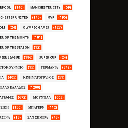
(146)
(59)
ERPOOL
MANCHESTER CITY
(145)
(195)
CHESTER UNITED
MVP
(24)
(127)
OLI
OLYMPIC GAMES
(101)
YER OF THE MONTH
(12)
YER OF THE SEASON
(186)
(24)
MIER LEAGUE
SUPER CUP
(15)
(342)
ΕΤΟΚΟΥΝΜΠΟ
ΓΕΡΜΑΝΙΑ
(405)
(51)
ΛΙΑ
ΚΙΝΗΜΑΤΟΓΡΑΦΟΣ
(1200)
ΕΛΛΟ ΕΛΛΑΔΟΣ
(672)
(603)
ΑΓΡΑΦΕΣ
ΜΟΥΝΤΙΑΛ
(156)
(112)
ΣΙΚΗ
ΜΠΑΓΕΡΝ
(13)
(43)
ΑΞΕΝΑ
ΣΑΝ ΣΗΜΕΡΑ