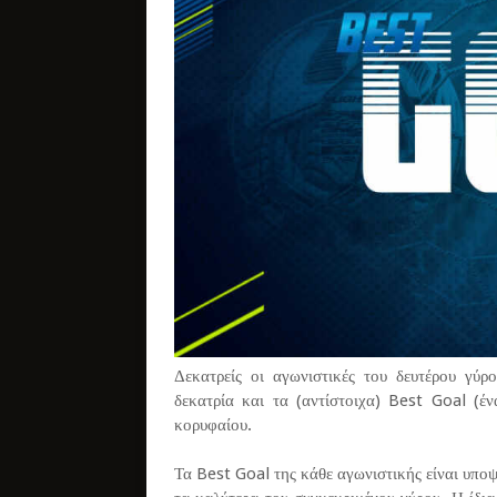
Δεκατρείς οι αγωνιστικές του δευτέρου γύ
δεκατρία και τα (αντίστοιχα) Best Goal (έν
κορυφαίου.
Τα Best Goal της κάθε αγωνιστικής είναι υποψ