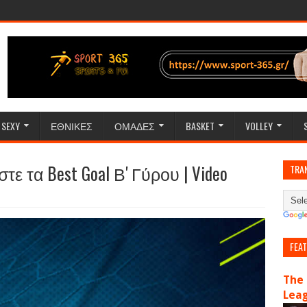
SEXY
ΕΘΝΙΚΕΣ
ΟΜΑΔΕΣ
BASKET
VOLLEY
τε τα Best Goal Β' Γύρου | Video
TRA
FEA
The 
Lea