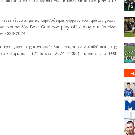
 διαδικασία θα επαναληφθεί για τα Best Goal των play off /
 πέντε τέρματα με τις περισσότερες ψήφους του πρώτου γύρου,
ρου και τα δύο Best Goal των play off / play out θα είναι
ζόν 2023-2024.
υτέρου γύρου της κανονικής διάρκειας του πρωταθλήματος της
ο - Παρασκευή (21 Ιουνίου 2024, 14:00). Τα υποψήφια Best
ΠΡ