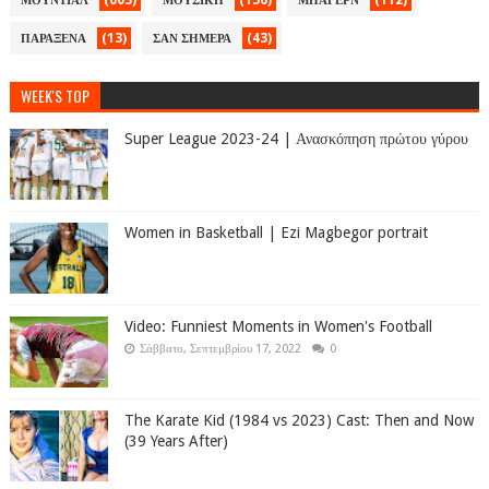
(603)
(156)
(112)
ΜΟΥΝΤΙΑΛ
ΜΟΥΣΙΚΗ
ΜΠΑΓΕΡΝ
(13)
(43)
ΠΑΡΑΞΕΝΑ
ΣΑΝ ΣΗΜΕΡΑ
WEEK'S TOP
Super League 2023-24 | Ανασκόπηση πρώτου γύρου
Women in Basketball | Ezi Magbegor portrait
Video: Funniest Moments in Women's Football
Σάββατο, Σεπτεμβρίου 17, 2022
0
The Karate Kid (1984 vs 2023) Cast: Then and Now
(39 Years After)