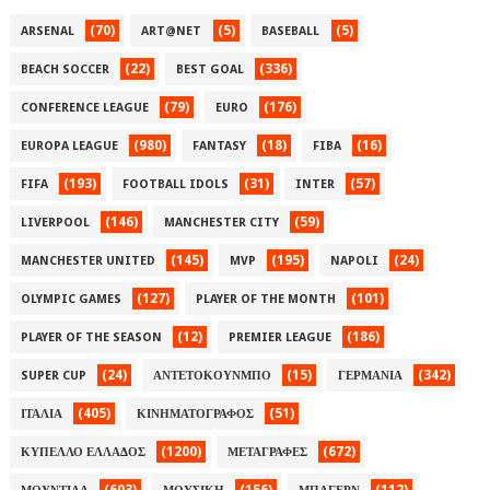
(70)
(5)
(5)
ARSENAL
ART@NET
BASEBALL
(22)
(336)
BEACH SOCCER
BEST GOAL
(79)
(176)
CONFERENCE LEAGUE
EURO
(980)
(18)
(16)
EUROPA LEAGUE
FANTASY
FIBA
(193)
(31)
(57)
FIFA
FOOTBALL IDOLS
INTER
(146)
(59)
LIVERPOOL
MANCHESTER CITY
(145)
(195)
(24)
MANCHESTER UNITED
MVP
NAPOLI
(127)
(101)
OLYMPIC GAMES
PLAYER OF THE MONTH
(12)
(186)
PLAYER OF THE SEASON
PREMIER LEAGUE
(24)
(15)
(342)
SUPER CUP
ΑΝΤΕΤΟΚΟΥΝΜΠΟ
ΓΕΡΜΑΝΙΑ
(405)
(51)
ΙΤΑΛΙΑ
ΚΙΝΗΜΑΤΟΓΡΑΦΟΣ
(1200)
(672)
ΚΥΠΕΛΛΟ ΕΛΛΑΔΟΣ
ΜΕΤΑΓΡΑΦΕΣ