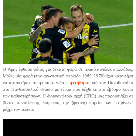
Ο Άρης έφθασε φέτος για δέκατη φορά σε τελικό κυπέλλου Ελλάδος.
Μόλις μία φορά (την αγωνιστική περίοδο 1969-1970) έχει καταφέρει
να κατακτήσει το τρόπαιο. Φέτος
ηττήθηκε
από τον Παναθηναϊκό
στο Πανθεσσαλικό στάδιο με τέρμα που δέχθηκε στο έβδομο λεπτό
των καθυστερήσεων. Η διοργανώτρια αρχή (ΕΠΟ) μας παρουσιάζει σε
βίντεο πεντάλεπτης διάρκειας την (φετινή) πορεία των "κιτρίνων"
μέχρι τον τελικό.